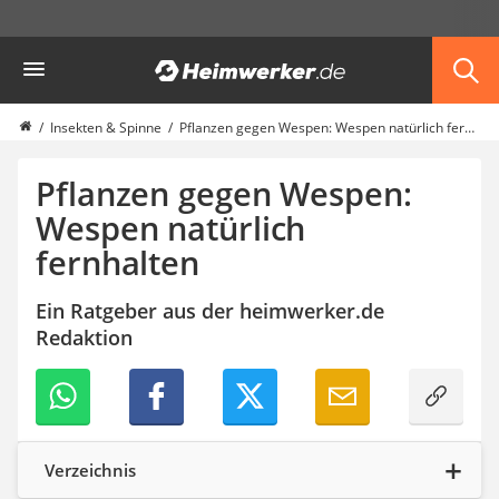
Die beliebtesten Vergleiche nach Kategorie
Heimwerker
Haustiere
Hunderucksack
Hufschuhe
Insekten & Spinne
Pflanzen gegen Wespen: Wespen natürlich fernhalten
Hundefutter
Koifutter
Pflanzen gegen Wespen:
Terrarium
Wespen natürlich
fernhalten
Ein Ratgeber aus der heimwerker.de
Redaktion
Verzeichnis