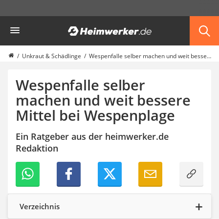
Die beliebtesten Vergleiche nach Kategorie
Heimwerker
Garten
Akku-Laubsauger
Faltpavillon
Unkraut & Schädlinge
Wespenfalle selber machen und weit bessere Mittel bei Wespenplage
Motorhacke
Schlauchtrommel
Wespenfalle selber
Solar-Lichterkette außen
machen und weit bessere
Teleskopleiter
Mittel bei Wespenplage
Ameisengift
Pavillon
Sichtschutzstreifen
Ein Ratgeber aus der heimwerker.de
Akku-Laubbläser
Redaktion
Akku-Vertikutierer
Koifutter
Kassettenmarkise
Bosch-Heckenschere
Stihl-Laubbläser
Verzeichnis
Minidumper