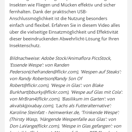
Insekten wie Fliegen und Mücken effektiv und sicher
fernhalten. Dank der praktischen USB-
Anschlussmöglichkeit ist die Nutzung besonders
einfach und flexibel. Erfahren Sie in diesem Video alles
über die vielseitige Einsatzmöglichkeit und Effektivität
dieser beeindruckenden Abwehrlicht-Lösung für Ihren
Insektenschutz.
Bildnachweise: Adobe Stock/Animaflora PicsStock,
'Essende Wespe': von Randen
Pederson(chefranden@flickr.com), 'Wespen auf Steaks':
von Randy Robertson(Randy Son Of
Robert@flickr.com), 'Wespe in Glas': von Blake
Burkhart(bburky@flickr.com), 'Wespe auf Glas mit Cola':
von MrBran4(flickr.com), 'Basilikum im Garten': von
akvalsk(pixabay.com), 'Lachs als Futteralternative':
Karoline Steinfatt - heimwerker.de, 'Trinkende Wespe':
(Thirsty Wasp, 'Hängende Wespenfalle aus Glas': von
Don LaVange(flickr.com), 'Wespe in Glas gefangen': von