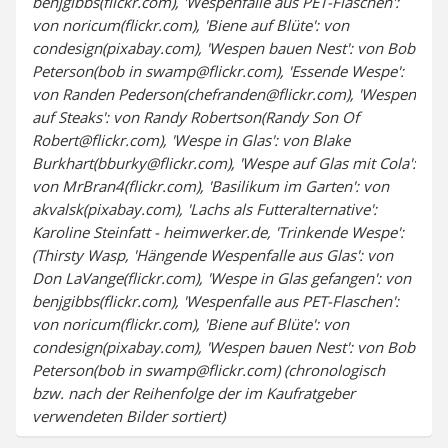
benjgibbs(flickr.com), 'Wespenfalle aus PET-Flaschen':
von noricum(flickr.com), 'Biene auf Blüte': von
condesign(pixabay.com), 'Wespen bauen Nest': von Bob
Peterson(bob in swamp@flickr.com), 'Essende Wespe':
von Randen Pederson(chefranden@flickr.com), 'Wespen
auf Steaks': von Randy Robertson(Randy Son Of
Robert@flickr.com), 'Wespe in Glas': von Blake
Burkhart(bburky@flickr.com), 'Wespe auf Glas mit Cola':
von MrBran4(flickr.com), 'Basilikum im Garten': von
akvalsk(pixabay.com), 'Lachs als Futteralternative':
Karoline Steinfatt - heimwerker.de, 'Trinkende Wespe':
(Thirsty Wasp, 'Hängende Wespenfalle aus Glas': von
Don LaVange(flickr.com), 'Wespe in Glas gefangen': von
benjgibbs(flickr.com), 'Wespenfalle aus PET-Flaschen':
von noricum(flickr.com), 'Biene auf Blüte': von
condesign(pixabay.com), 'Wespen bauen Nest': von Bob
Peterson(bob in swamp@flickr.com) (chronologisch
bzw. nach der Reihenfolge der im Kaufratgeber
verwendeten Bilder sortiert)