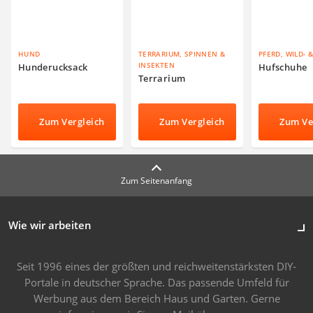
HUND
TERRARIUM, SPINNEN &
PFERD, WILD- 
INSEKTEN
Hunderucksack
Hufschuhe
Terrarium
Zum Vergleich
Zum Vergleich
Zum Ve
Zum Seitenanfang
Wie wir arbeiten
Seit 1996 eines der größten und reichweitenstärksten DIY-
Portale in deutscher Sprache. Das passende Umfeld für
Werbung aus dem Bereich Haus und Garten. Gerne