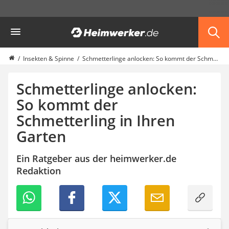
Die beliebtesten Vergleiche nach Kategorie
Heimwerker
Haustiere
Hunderucksack
Hufschuhe
Insekten & Spinne
Schmetterlinge anlocken: So kommt der Schmetterling in Ihren Garten
Hundefutter
Koifutter
Schmetterlinge anlocken:
Terrarium
So kommt der
Schmetterling in Ihren
Garten
Ein Ratgeber aus der heimwerker.de
Redaktion