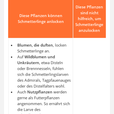
Diese Pflanzen
sind nicht
Diese Pflanzen können
hilfreich, um
Schmetterlinge anlocken
Schmetterlinge
anzulocken
Blumen, die duften
, locken
Schmetterlinge an.
Auf
Wildblumen und
Unkräutern
, etwa Disteln
oder Brennnesseln, fühlen
sich die Schmetterlingslarven
des Admirals, Tagpfauenauges
oder des Distelfalters wohl.
Auch
Nutzpflanzen
werden
gerne als Futterpflanzen
angenommen. So ernährt sich
die Larve des