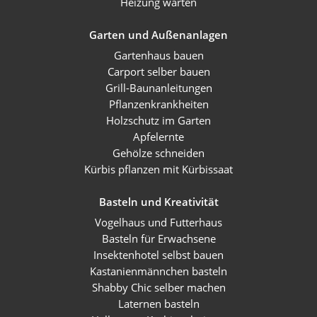
Heizung warten
Garten und Außenanlagen
Gartenhaus bauen
Carport selber bauen
Grill-Baunanleitungen
Pflanzenkrankheiten
Holzschutz im Garten
Apfelernte
Gehölze schneiden
Kürbis pflanzen mit Kürbissaat
Basteln und Kreativität
Vogelhaus und Futterhaus
Basteln für Erwachsene
Insektenhotel selbst bauen
Kastanienmännchen basteln
Shabby Chic selber machen
Laternen basteln