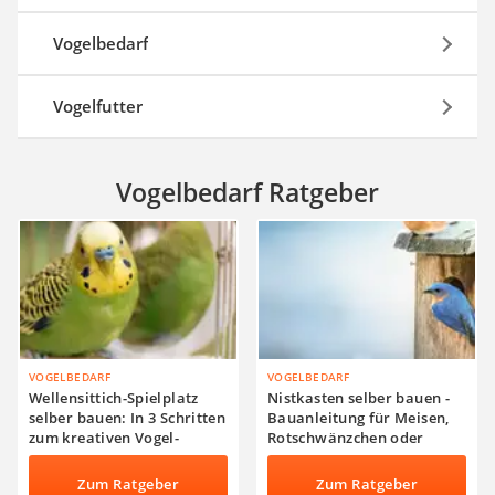
Vogelbedarf
Vogelfutter
Vogelbedarf Ratgeber
VOGELBEDARF
VOGELBEDARF
Wellensittich-Spielplatz
Nistkasten selber bauen -
selber bauen: In 3 Schritten
Bauanleitung für Meisen,
zum kreativen Vogel-
Rotschwänzchen oder
Spielplatz
Amseln
Zum Ratgeber
Zum Ratgeber