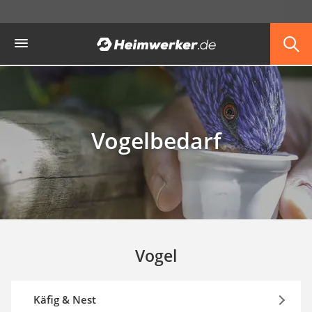
Die beliebtesten Vergleiche nach Kategorie
Heimwerker
Haustiere
Hunderucksack
Hufschuhe
Hundefutter
Koifutter
Terrarium
Vogelbedarf
Vogel
Käfig & Nest