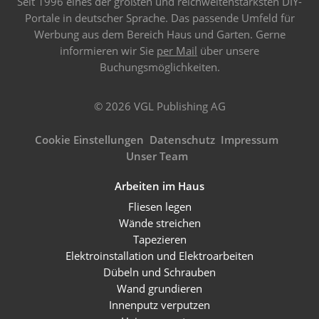
Seit 1996 eines der größten und reichweitenstärksten DIY-
Portale in deutscher Sprache. Das passende Umfeld für
Werbung aus dem Bereich Haus und Garten. Gerne
informieren wir Sie
per Mail
über unsere
Buchungsmöglichkeiten.
© 2026 VGL Publishing AG
Cookie Einstellungen
Datenschutz
Impressum
Unser Team
Arbeiten im Haus
Fliesen legen
Wände streichen
Tapezieren
Elektroinstallation und Elektroarbeiten
Dübeln und Schrauben
Wand grundieren
Innenputz verputzen