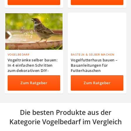
VOGELBEDARF
BASTELN & SELBER MACHEN
Vogeltränke selber bauen:
Vogelfutterhaus bauen –
In 4 einfachen Schritten
Bauanleitungen für
zum dekorativen DIY-
Futterhäuschen
Vogelbad
Zum Ratgeber
Zum Ratgeber
Die besten Produkte aus der
Kategorie Vogelbedarf im Vergleich