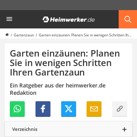
Die beliebtesten Vergleiche nach Kategorie
Heimwerker
Garten
Akku-Laubsauger
Faltpavillon
Gartenzaun
Garten einzäunen: Planen Sie in wenigen Schritten Ihren Gartenzaun
Motorhacke
Schlauchtrommel
Garten einzäunen: Planen
Solar-Lichterkette außen
Sie in wenigen Schritten
Teleskopleiter
Ihren Gartenzaun
Ameisengift
Pavillon
Sichtschutzstreifen
Ein Ratgeber aus der heimwerker.de
Akku-Laubbläser
Redaktion
Akku-Vertikutierer
Koifutter
Kassettenmarkise
Bosch-Heckenschere
Stihl-Laubbläser
Verzeichnis
Minidumper