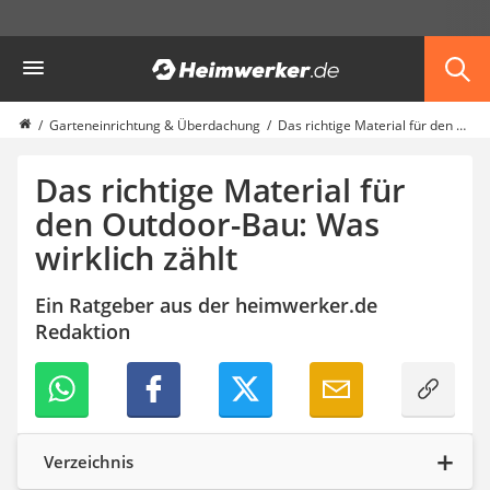
Die beliebtesten Vergleiche nach Kategorie
Heimwerker
Garten
Akku-Laubsauger
Faltpavillon
Garteneinrichtung & Überdachung
Das richtige Material für den Outdoor-Bau: Was wirklich zählt
Motorhacke
Schlauchtrommel
Das richtige Material für
Solar-Lichterkette außen
den Outdoor-Bau: Was
Teleskopleiter
wirklich zählt
Ameisengift
Pavillon
Sichtschutzstreifen
Ein Ratgeber aus der heimwerker.de
Akku-Laubbläser
Redaktion
Akku-Vertikutierer
Koifutter
Kassettenmarkise
Bosch-Heckenschere
Stihl-Laubbläser
Verzeichnis
Minidumper