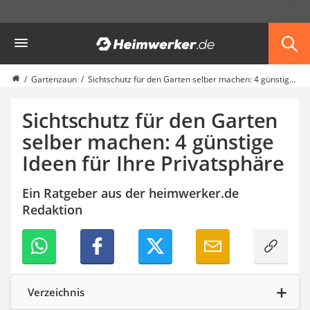
Die beliebtesten Vergleiche nach Kategorie
Heimwerker
Garten
Akku-Laubsauger
Faltpavillon
Gartenzaun
Sichtschutz für den Garten selber machen: 4 günstige Ideen für Ihre Privatsphäre
Motorhacke
Schlauchtrommel
Sichtschutz für den Garten
Solar-Lichterkette außen
selber machen: 4 günstige
Teleskopleiter
Ideen für Ihre Privatsphäre
Ameisengift
Pavillon
Sichtschutzstreifen
Ein Ratgeber aus der heimwerker.de
Akku-Laubbläser
Redaktion
Akku-Vertikutierer
Koifutter
Kassettenmarkise
Bosch-Heckenschere
Stihl-Laubbläser
Verzeichnis
Minidumper