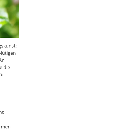
gskunst:
blütigen
 An
e die
ür
ht
ormen