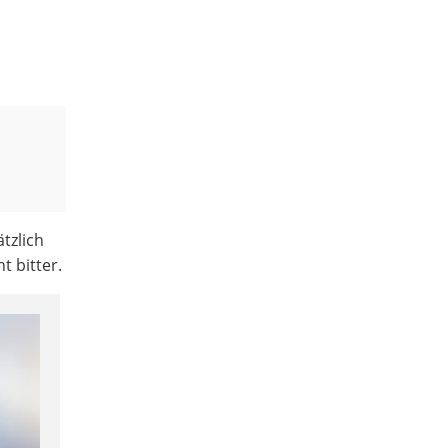
tzlich
t bitter.