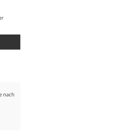
er
e nach