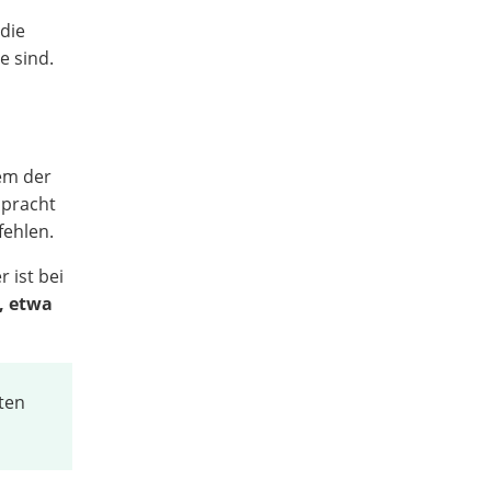
die
e sind.
em der
npracht
fehlen.
 ist bei
, etwa
ten