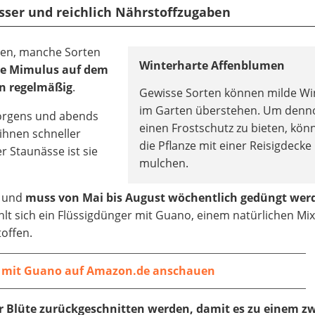
asser und reichlich Nährstoffzugaben
ehen, manche Sorten
Winterharte Affenblumen
hre Mimulus auf dem
en regelmäßig
.
Gewisse Sorten können milde Wi
im Garten überstehen. Um denn
morgens und abends
einen Frostschutz zu bieten, kön
ihnen schneller
die Pflanze mit einer Reisigdecke
 Staunässe ist sie
mulchen.
f und
muss von Mai bis August wöchentlich gedüngt wer
hlt sich ein Flüssigdünger mit Guano, einem natürlichen Mi
offen.
 mit Guano auf Amazon.de anschauen
er Blüte zurückgeschnitten werden, damit es zu einem z