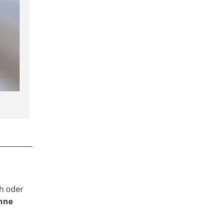
ch oder
onne