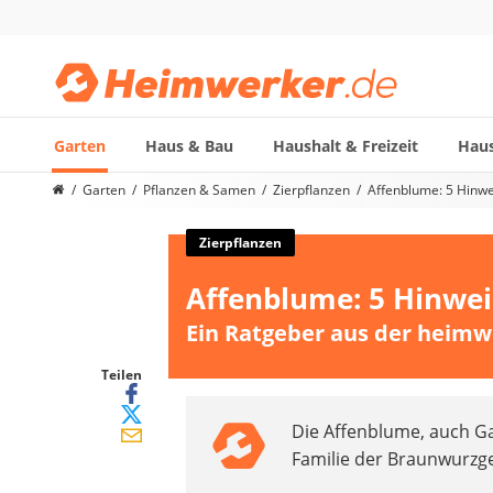
Garten
Haus & Bau
Haushalt & Freizeit
Haus
Die beliebtesten Vergleiche nach Kategorie
Garten
Pflanzen & Samen
Zierpflanzen
Affenblume: 5 Hinwe
Garten
Akku-Laubsauger
Zierpflanzen
Faltpavillon
Affenblume: 5 Hinwei
Motorhacke
Schlauchtrommel
Ein Ratgeber aus der heimw
Solar-Lichterkette außen
Teleskopleiter
Teilen
Ameisengift
Die Affenblume, auch Ga
Pavillon
Familie der Braunwurzg
Sichtschutzstreifen
Akku-Laubbläser