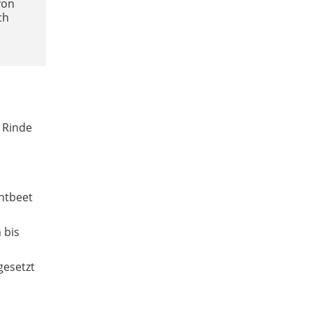
von
ch
r Rinde
chtbeet
 bis
gesetzt