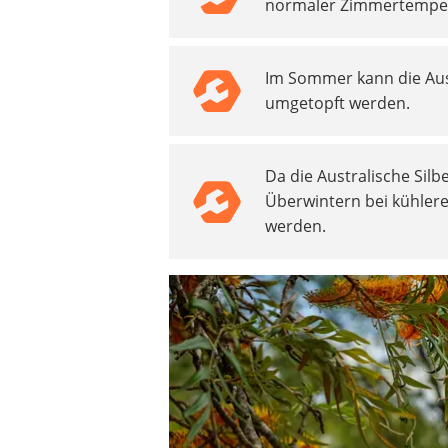
normaler Zimmertemper
Akku-Vertikutierer
Koifutter
Kassettenmarkise
Im Sommer kann die Aust
Bosch-Heckenschere
umgetopft werden.
Stihl-Laubbläser
Minidumper
Auffahrrampe
Da die Australische Silb
Überwintern bei kühler
werden.