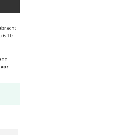
gebracht
a 6-10
enn
 vor