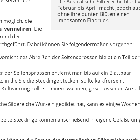
tersetzer oder
Die Australische Silbereiche blüht 
Februar bis April, macht jedoch au
ohne ihre bunten Blüten einen
imposanten Eindruck.
h möglich, die
zu vermehren
. Die
hrend der
chgeführt. Dabei können Sie folgendermaßen vorgehen:
vorsichtiges Abreißen der Seitensprossen bleibt ein Teil de
ter der Seitensprossen entfernt man bis auf ein Blattpaar.
 in die Sie die Stecklinge stecken, sollte kalkfrei sein.
e Kultivierung sollte in einem warmen, geschlossenen Anzu
ische Silbereiche Wurzeln gebildet hat, kann es einige Wochen
rzelte Stecklinge können anschließend in eigene Gefäße um