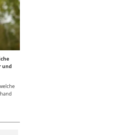
iche
r und
 welche
nhand