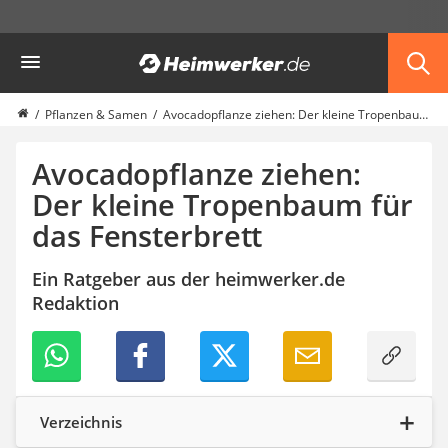
Die beliebtesten Vergleiche nach Kategorie
Heimwerker
Garten
Akku-Laubsauger
Faltpavillon
Pflanzen & Samen
Avocadopflanze ziehen: Der kleine Tropenbaum für das Fensterbrett
Motorhacke
Schlauchtrommel
Avocadopflanze ziehen:
Solar-Lichterkette außen
Der kleine Tropenbaum für
Teleskopleiter
das Fensterbrett
Ameisengift
Pavillon
Sichtschutzstreifen
Ein Ratgeber aus der heimwerker.de
Akku-Laubbläser
Redaktion
Akku-Vertikutierer
Koifutter
Kassettenmarkise
Bosch-Heckenschere
Stihl-Laubbläser
Verzeichnis
Minidumper