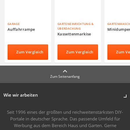
GARAGE
GARTENEINRICHTUNG &
GARTENMASC
ÜBERDACHUNG
Auffahrrampe
Minidumpe
Kassettenmarkise
Zum Vergleich
Zum Vergleich
Zum Ve
Zum Seitenanfang
Wie wir arbeiten
Seit 1996 eines der größten und reichweitenstärksten DIY-
Portale in deutscher Sprache. Das passende Umfeld für
Werbung aus dem Bereich Haus und Garten. Gerne