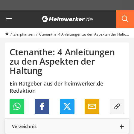
Die beliebtesten Vergleiche nach Kategorie
Heimwerker
Garten
Akku-Laubsauger
Faltpavillon
Zierpflanzen
Ctenanthe: 4 Anleitungen zu den Aspekten der Haltung
Motorhacke
Schlauchtrommel
Ctenanthe: 4 Anleitungen
Solar-Lichterkette außen
zu den Aspekten der
Teleskopleiter
Haltung
Ameisengift
Pavillon
Sichtschutzstreifen
Ein Ratgeber aus der heimwerker.de
Akku-Laubbläser
Redaktion
Akku-Vertikutierer
Koifutter
Kassettenmarkise
Bosch-Heckenschere
Stihl-Laubbläser
Verzeichnis
Minidumper