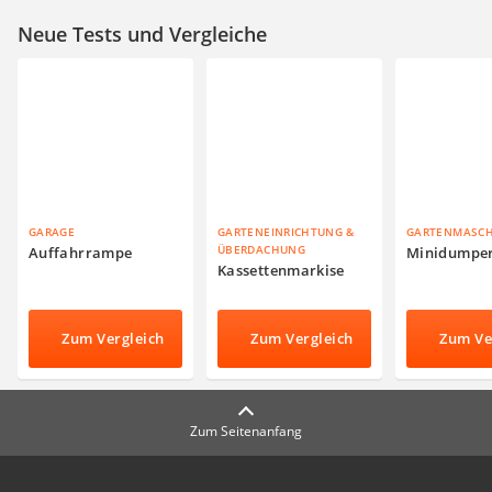
Neue Tests und Vergleiche
GARAGE
GARTENEINRICHTUNG &
GARTENMASC
ÜBERDACHUNG
Auffahrrampe
Minidumpe
Kassettenmarkise
Zum Vergleich
Zum Vergleich
Zum Ve
Zum Seitenanfang