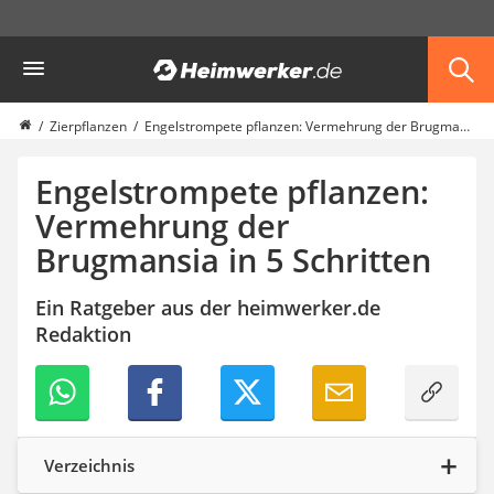
Die beliebtesten Vergleiche nach Kategorie
Heimwerker
Garten
Akku-Laubsauger
Faltpavillon
Zierpflanzen
Engelstrompete pflanzen: Vermehrung der Brugmansia in 5 Schritten
Motorhacke
Schlauchtrommel
Engelstrompete pflanzen:
Solar-Lichterkette außen
Vermehrung der
Teleskopleiter
Brugmansia in 5 Schritten
Ameisengift
Pavillon
Sichtschutzstreifen
Ein Ratgeber aus der heimwerker.de
Akku-Laubbläser
Redaktion
Akku-Vertikutierer
Koifutter
Kassettenmarkise
Bosch-Heckenschere
Stihl-Laubbläser
Verzeichnis
Minidumper