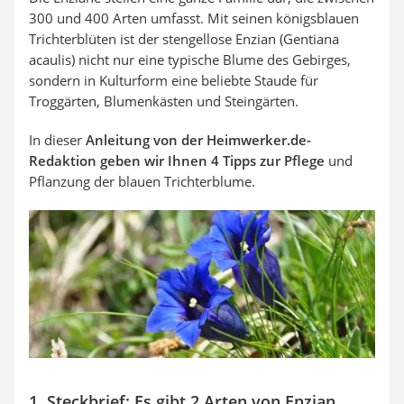
Auffahrrampe
300 und 400 Arten umfasst. Mit seinen königsblauen
Trichterblüten ist der stengellose Enzian (Gentiana
acaulis) nicht nur eine typische Blume des Gebirges,
sondern in Kulturform eine beliebte Staude für
Troggärten, Blumenkästen und Steingärten.
In dieser
Anleitung von der Heimwerker.de-
Redaktion geben wir Ihnen 4 Tipps zur Pflege
und
Pflanzung der blauen Trichterblume.
1. Steckbrief: Es gibt 2 Arten von Enzian