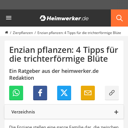
Die beliebtesten Vergleiche nach Kategorie
Heimwerker
Garten
Akku-Laubsauger
Faltpavillon
Zierpflanzen
Enzian pflanzen: 4 Tipps für die trichterförmige Blüte
Motorhacke
Schlauchtrommel
Enzian pflanzen: 4 Tipps für
Solar-Lichterkette außen
die trichterförmige Blüte
Teleskopleiter
Ameisengift
Ein Ratgeber aus der heimwerker.de
Pavillon
Redaktion
Sichtschutzstreifen
Akku-Laubbläser
Akku-Vertikutierer
Koifutter
Kassettenmarkise
Bosch-Heckenschere
Verzeichnis
Stihl-Laubbläser
Minidumper
Die Enziane stellen eine ganze Familie dar, die zwischen