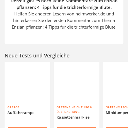
Derzeit gibt es noch keine Kommentare zum Enzian
pflanzen: 4 Tipps für die trichterförmige Blüte.
Helfen Sie anderen Lesern von heimwerker.de und
hinterlassen Sie den ersten Kommentar zum Thema
Enzian pflanzen: 4 Tipps für die trichterförmige Blüte.
Neue Tests und Vergleiche
GARAGE
GARTENEINRICHTUNG &
GARTENMASC
ÜBERDACHUNG
Auffahrrampe
Minidumpe
Kassettenmarkise