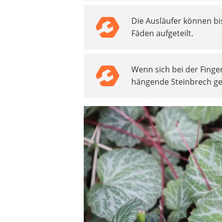
Akku-Vertikutierer
Die Ausläufer können bi
Koifutter
Fäden aufgeteilt.
Kassettenmarkise
Bosch-Heckenschere
Stihl-Laubbläser
Wenn sich bei der Finger
Minidumper
hängende Steinbrech g
Auffahrrampe