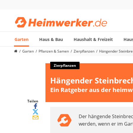
Garten
Haus & Bau
Haushalt & Freizeit
Haus
Die beliebtesten Vergleiche nach Kategorie
Garten
Pflanzen & Samen
Zierpflanzen
Hängender Steinbrec
Garten
Akku-Laubsauger
Zierpflanzen
Faltpavillon
Hängender Steinbrech
Motorhacke
Schlauchtrommel
Ein Ratgeber aus der heimw
Solar-Lichterkette außen
Teleskopleiter
Teilen
Ameisengift
Der hängende Steinbrech
Pavillon
werden, wenn er im Gar
Sichtschutzstreifen
Akku-Laubbläser