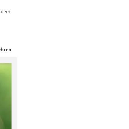
malem
ehren