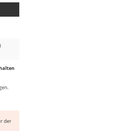
)
halten
gen.
r der