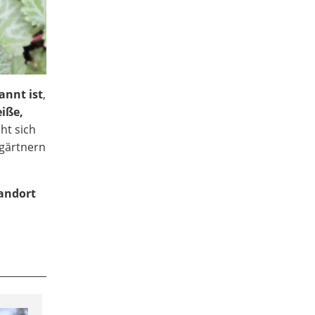
annt ist
,
iße,
ht sich
ygärtnern
tandort