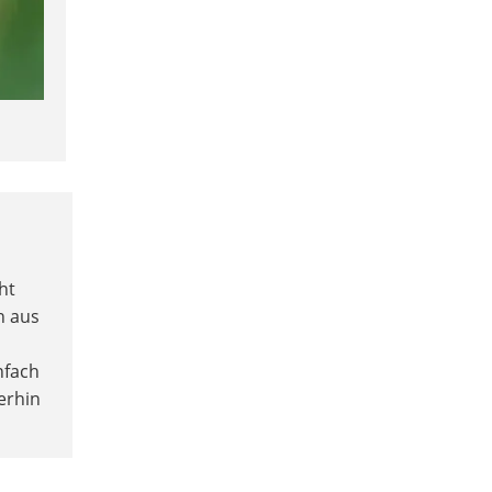
ht
h aus
nfach
erhin