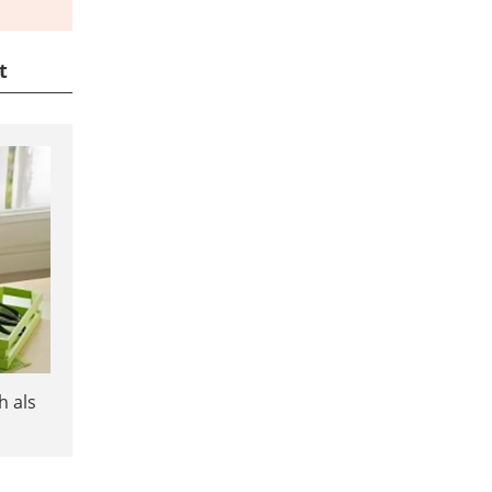
t
h als