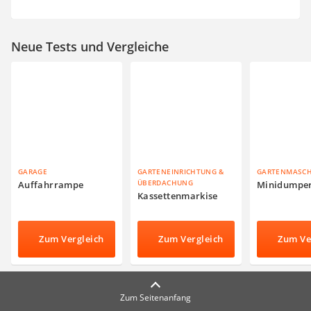
Neue Tests und Vergleiche
GARAGE
GARTENEINRICHTUNG &
GARTENMASC
ÜBERDACHUNG
Auffahrrampe
Minidumpe
Kassettenmarkise
Zum Vergleich
Zum Vergleich
Zum Ve
Zum Seitenanfang