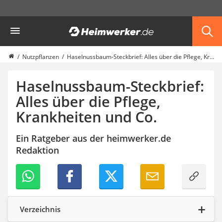
Die beliebtesten Vergleiche nach Kategorie
Heimwerker
Garten
Akku-Laubsauger
Faltpavillon
Nutzpflanzen
Haselnussbaum-Steckbrief: Alles über die Pflege, Krankheiten und Co.
Motorhacke
Schlauchtrommel
Haselnussbaum-Steckbrief:
Solar-Lichterkette außen
Alles über die Pflege,
Teleskopleiter
Krankheiten und Co.
Ameisengift
Pavillon
Sichtschutzstreifen
Ein Ratgeber aus der heimwerker.de
Akku-Laubbläser
Redaktion
Akku-Vertikutierer
Koifutter
Kassettenmarkise
Bosch-Heckenschere
Stihl-Laubbläser
Verzeichnis
Minidumper