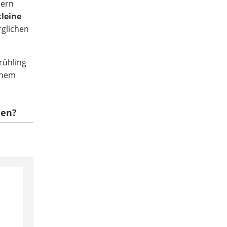
hern
kleine
rglichen
rühling
einem
hen?