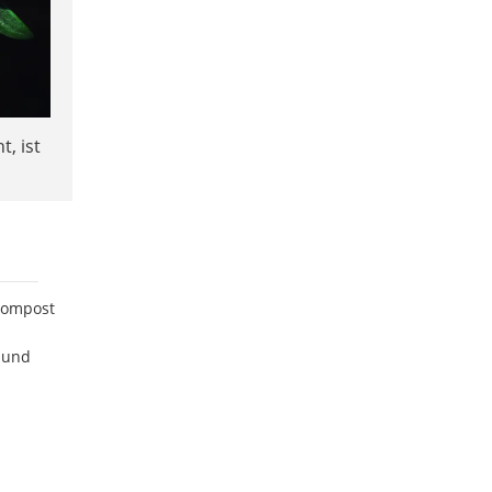
, ist
Kompost
t und