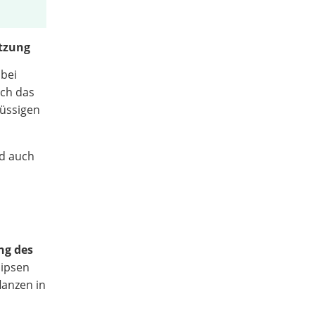
ützung
abei
ich das
lüssigen
nd auch
ng des
nipsen
lanzen in