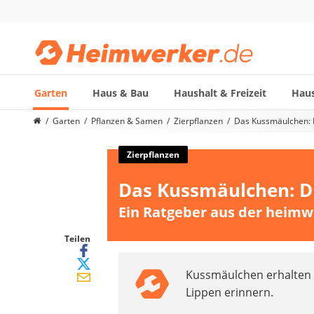
Garten
Haus & Bau
Haushalt & Freizeit
Haus
Die beliebtesten Vergleiche nach Kategorie
Garten
Pflanzen & Samen
Zierpflanzen
Das Kussmäulchen: Di
Garten
Akku-Laubsauger
Zierpflanzen
Faltpavillon
Das Kussmäulchen: Die
Motorhacke
Schlauchtrommel
Ein Ratgeber aus der heimw
Solar-Lichterkette außen
Teleskopleiter
Teilen
Ameisengift
Kussmäulchen erhalten 
Pavillon
Lippen erinnern.
Sichtschutzstreifen
Akku-Laubbläser