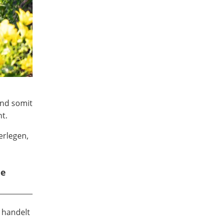
und somit
t.
erlegen,
ie
 handelt