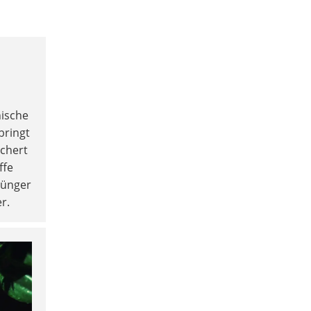
ische
bringt
ichert
ffe
 Dünger
r.