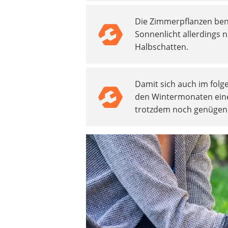
Akku-Vertikutierer
Die Zimmerpflanzen benö
Koifutter
Sonnenlicht allerdings n
Kassettenmarkise
Halbschatten.
Bosch-Heckenschere
Stihl-Laubbläser
Minidumper
Damit sich auch im folg
Auffahrrampe
den Wintermonaten eine
trotzdem noch genügen