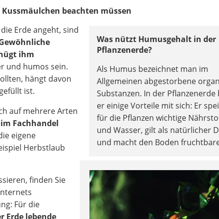
eim Kussmäulchen beachten müssen
 die Erde angeht, sind
Was nützt Humusgehalt in der
Gewöhnliche
Pflanzenerde?
enügt ihm
uer und humos sein.
Als Humus bezeichnet man im
ollten, hängt davon
Allgemeinen abgestorbene organ
füllt ist.
Substanzen. In der Pflanzenerde 
er einige Vorteile mit sich: Er spe
ich auf mehrere Arten
für die Pflanzen wichtige Nährsto
 im Fachhandel
und Wasser, gilt als natürlicher
 die eigene
und macht den Boden fruchtbare
spiel Herbstlaub
ssieren, finden Sie
Internets
ng: Für die
er Erde lebende