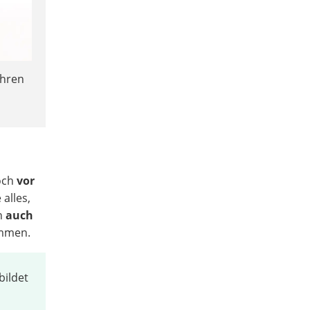
ihren
noch
vor
 alles,
en
auch
ommen.
bildet