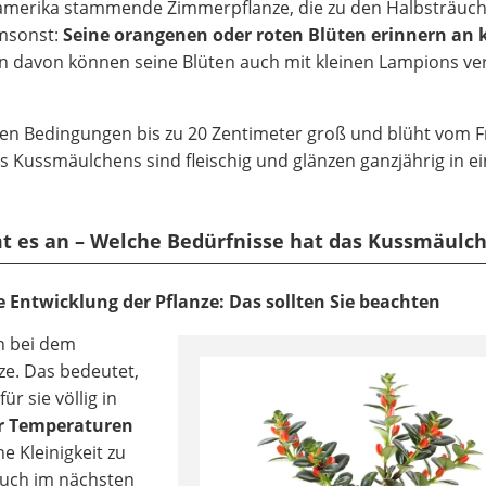
elamerika stammende Zimmerpflanze, die zu den Halbsträuc
umsonst:
Seine orangenen oder roten Blüten erinnern an 
n davon können seine Blüten auch mit kleinen Lampions ve
en Bedingungen bis zu 20 Zentimeter groß und blüht vom F
es Kussmäulchens sind fleischig und glänzen ganzjährig in 
mmt es an – Welche Bedürfnisse hat das Kussmäulc
e Entwicklung der Pflanze: Das sollten Sie beachten
h bei dem
e. Das bedeutet,
 sie völlig in
er Temperaturen
ne Kleinigkeit zu
auch im nächsten