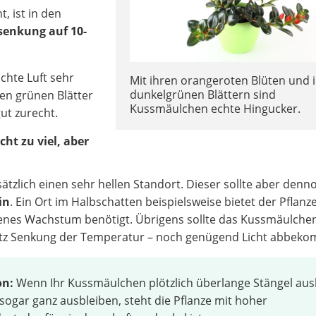
, ist in den
enkung auf 10-
uchte Luft sehr
Mit ihren orangeroten Blüten und 
dunkelgrünen Blättern sind
en grünen Blätter
Kussmäulchen echte Hingucker.
gut zurecht.
ht zu viel, aber
zlich einen sehr hellen Standort. Dieser sollte aber den
in
. Ein Ort im Halbschatten beispielsweise bietet der Pflanze
edenes Wachstum benötigt. Übrigens sollte das Kussmäulch
otz Senkung der Temperatur – noch genügend Licht abbek
on:
Wenn Ihr Kussmäulchen plötzlich überlange Stängel aus
 sogar ganz ausbleiben, steht die Pflanze mit hoher