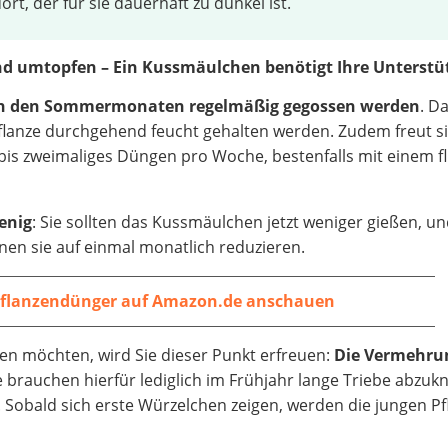
t, der für sie dauerhaft zu dunkel ist.
nd umtopfen – Ein Kussmäulchen benötigt Ihre Unterst
m in den Sommermonaten regelmäßig gegossen werden
. D
lanze durchgehend feucht gehalten werden. Zudem freut s
bis zweimaliges Düngen pro Woche, bestenfalls mit einem f
enig
: Sie sollten das Kussmäulchen jetzt weniger gießen, u
n sie auf einmal monatlich reduzieren.
Pflanzendünger auf Amazon.de anschauen
n möchten, wird Sie dieser Punkt erfreuen:
Die Vermehru
ie brauchen hierfür lediglich im Frühjahr lange Triebe abzuk
n. Sobald sich erste Würzelchen zeigen, werden die jungen Pf