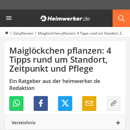
Die beliebtesten Vergleiche nach Kategorie
Heimwerker
Garten
Akku-Laubsauger
Faltpavillon
Zierpflanzen
Maiglöckchen pflanzen: 4 Tipps rund um Standort, Zeitpunkt und Pflege
Motorhacke
Schlauchtrommel
Maiglöckchen pflanzen: 4
Solar-Lichterkette außen
Tipps rund um Standort,
Teleskopleiter
Zeitpunkt und Pflege
Ameisengift
Pavillon
Sichtschutzstreifen
Ein Ratgeber aus der heimwerker.de
Akku-Laubbläser
Redaktion
Akku-Vertikutierer
Koifutter
Kassettenmarkise
Bosch-Heckenschere
Stihl-Laubbläser
Verzeichnis
Minidumper