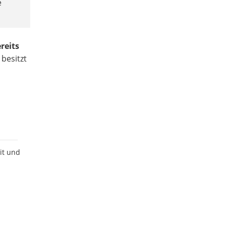
e
reits
, besitzt
d
it und