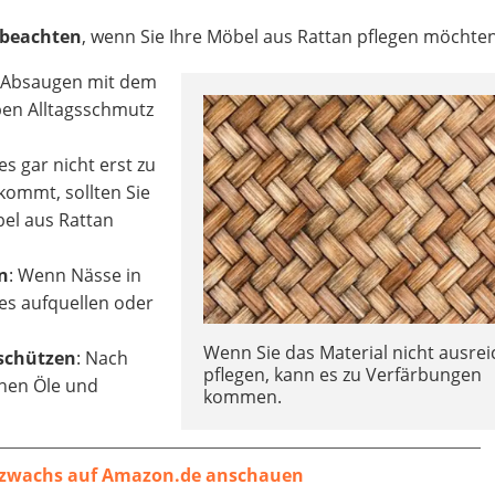
 beachten
, wenn Sie Ihre Möbel aus Rattan pflegen möchten
in Absaugen mit dem
en Alltagsschmutz
es gar nicht erst zu
ommt, sollten Sie
el aus Rattan
n
: Wenn Nässe in
ses aufquellen oder
Wenn Sie das Material nicht ausre
 schützen
: Nach
pflegen, kann es zu Verfärbungen
nnen Öle und
kommen.
zwachs auf Amazon.de anschauen