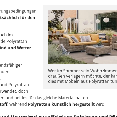
terungsbedingungen
tsächlich für den
auch im
de Polyrattan
Wind und Wetter
tandsfähiger
Wer im Sommer sein Wohnzimmer
lnden
draußen verlagern möchte, der ka
.
dies mit Möbeln aus Polyrattan tun
 und Polyrattan
erwendet, doch
n und beides für das gleiche Material halten.
toff
, während
Polyrattan künstlich hergestellt
wird.
ps und Hausmittel zur effektiven Reinigung und Pfl