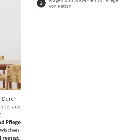
Fragen und Antworten zur Pflege
von Rattan
. Durch
Möbel aus
n
d Pflege
zwischen
 reinigt
.