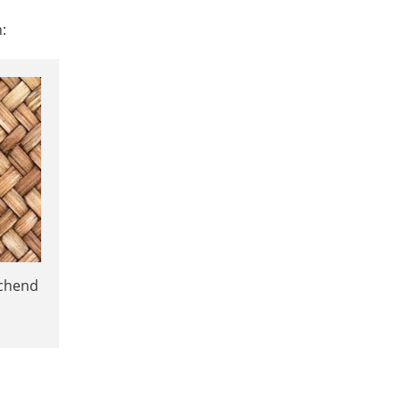
:
ichend