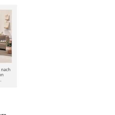
 nach
nn
.
ege