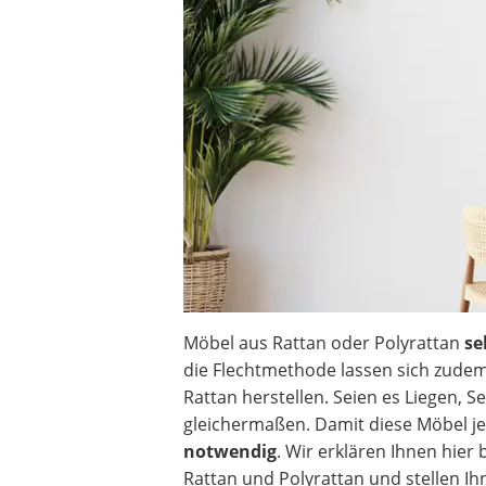
Akku-Vertikutierer
Koifutter
Kassettenmarkise
Bosch-Heckenschere
Stihl-Laubbläser
Minidumper
Auffahrrampe
Möbel aus Rattan oder Polyrattan
se
die Flechtmethode lassen sich zude
Rattan herstellen. Seien es Liegen, Se
gleichermaßen. Damit diese Möbel je
notwendig
. Wir erklären Ihnen hie
Rattan und Polyrattan und stellen I