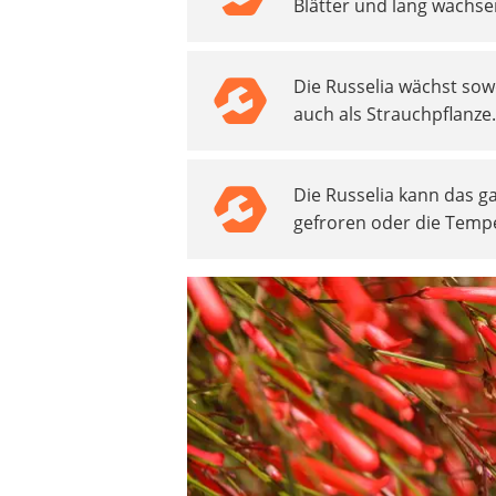
Blätter und lang wachse
Akku-Vertikutierer
Koifutter
Kassettenmarkise
Die Russelia wächst sow
Bosch-Heckenschere
auch als Strauchpflanze
Stihl-Laubbläser
Minidumper
Auffahrrampe
Die Russelia kann das g
gefroren oder die Tempe