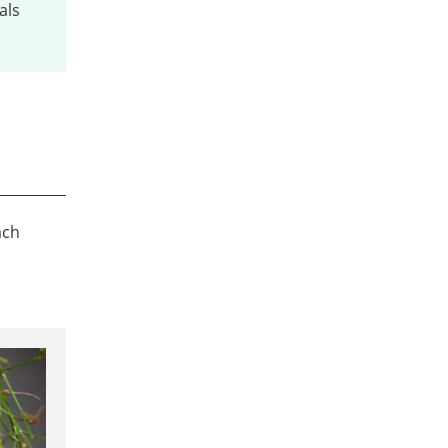
als
ach