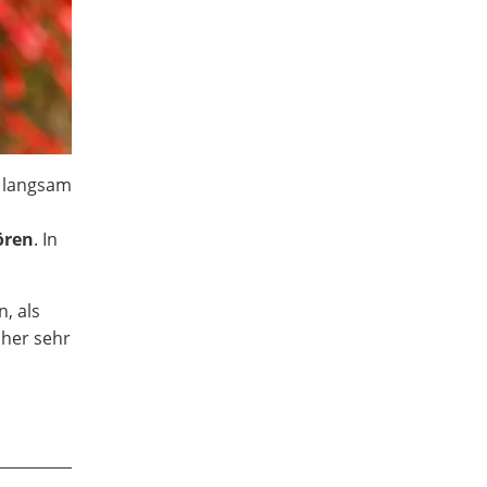
n langsam
ören
. In
, als
aher sehr