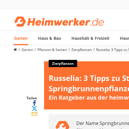
Garten
Haus & Bau
Haushalt & Freizeit
Haus
Die beliebtesten Vergleiche nach Kategorie
Garten
Pflanzen & Samen
Zierpflanzen
Russelia: 3 Tipps zu
Garten
Akku-Laubsauger
Zierpflanzen
Faltpavillon
Russelia: 3 Tipps zu 
Motorhacke
Schlauchtrommel
Springbrunnenpflanz
Solar-Lichterkette außen
Ein Ratgeber aus der heimw
Teleskopleiter
Teilen
Ameisengift
Pavillon
Sichtschutzstreifen
Der Name Springbrunne
Akku-Laubbläser