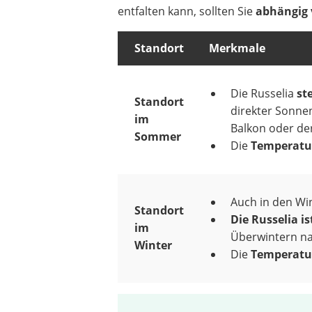
entfalten kann, sollten Sie
abhängig 
Standort
Merkmale
Die Russelia
st
Standort
direkter Sonne
im
Balkon oder der
Sommer
Die
Temperatur
Auch in den W
Standort
Die Russelia i
im
Überwintern na
Winter
Die
Temperatur