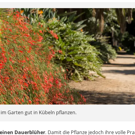
 im Garten gut in Kübeln pflanzen.
 einen Dauerblüher
. Damit die Pflanze jedoch ihre volle Pr