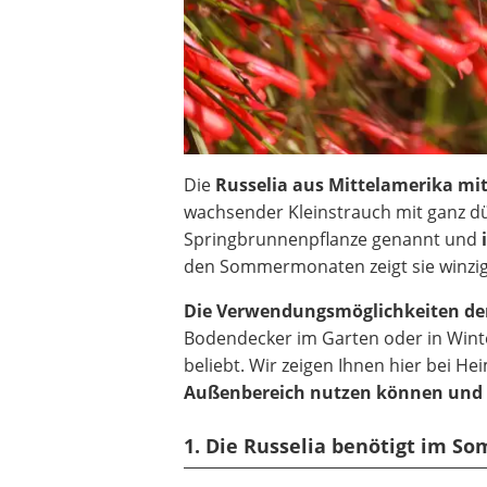
Die
Russelia aus Mittelamerika mi
wachsender Kleinstrauch mit ganz dü
Springbrunnenpflanze genannt und
den Sommermonaten zeigt sie winzige
Die Verwendungsmöglichkeiten der 
Bodendecker im Garten oder in Winte
beliebt. Wir zeigen Ihnen hier bei H
Außenbereich nutzen können und si
1. Die Russelia benötigt im S