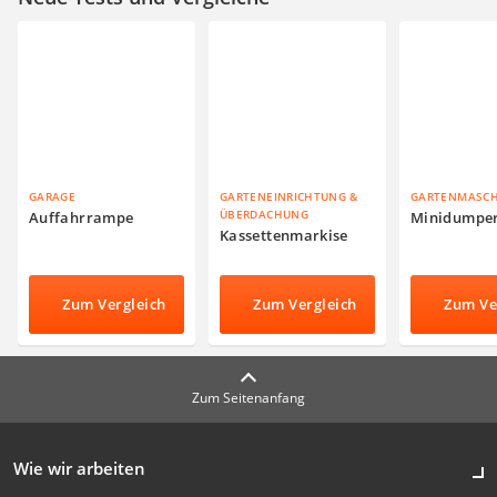
GARAGE
GARTENEINRICHTUNG &
GARTENMASC
ÜBERDACHUNG
Auffahrrampe
Minidumpe
Kassettenmarkise
Zum Vergleich
Zum Vergleich
Zum Ve
Zum Seitenanfang
Wie wir arbeiten