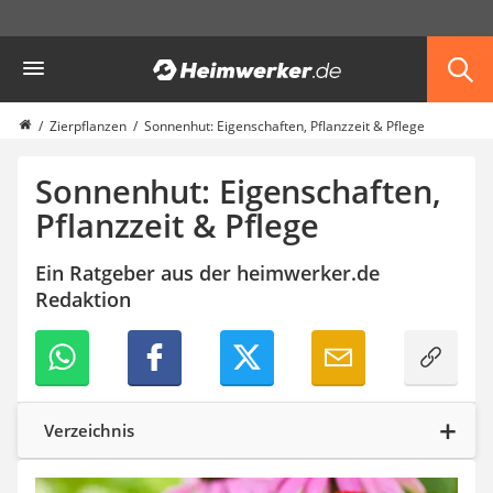
Die beliebtesten Vergleiche nach Kategorie
Heimwerker
Garten
Akku-Laubsauger
Faltpavillon
Zierpflanzen
Sonnenhut: Eigenschaften, Pflanzzeit & Pflege
Motorhacke
Schlauchtrommel
Sonnenhut: Eigenschaften,
Solar-Lichterkette außen
Pflanzzeit & Pflege
Teleskopleiter
Ameisengift
Ein Ratgeber aus der heimwerker.de
Pavillon
Redaktion
Sichtschutzstreifen
Akku-Laubbläser
Akku-Vertikutierer
Koifutter
Kassettenmarkise
Bosch-Heckenschere
Verzeichnis
Stihl-Laubbläser
Minidumper