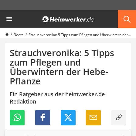
Die beliebtesten Vergleiche nach Kategorie
Heimwerker
Garten
Akku-Laubsauger
Faltpavillon
Beete
Strauchveronika: 5 Tipps zum Pflegen und Überwintern der Hebe-Pflanze
Motorhacke
Schlauchtrommel
Strauchveronika: 5 Tipps
Solar-Lichterkette außen
zum Pflegen und
Teleskopleiter
Überwintern der Hebe-
Ameisengift
Pavillon
Pflanze
Sichtschutzstreifen
Akku-Laubbläser
Ein Ratgeber aus der heimwerker.de
Akku-Vertikutierer
Redaktion
Koifutter
Kassettenmarkise
Bosch-Heckenschere
Stihl-Laubbläser
Minidumper