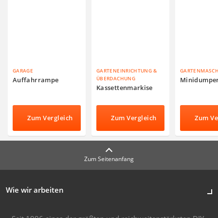
GARAGE
GARTENEINRICHTUNG &
GARTENMASC
ÜBERDACHUNG
Auffahrrampe
Minidumpe
Kassettenmarkise
Zum Vergleich
Zum Vergleich
Zum Ve
Zum Seitenanfang
Wie wir arbeiten