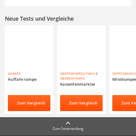
Neue Tests und Vergleiche
GARAGE
GARTENEINRICHTUNG &
GARTENMASC
ÜBERDACHUNG
Auffahrrampe
Minidumpe
Kassettenmarkise
Zum Vergleich
Zum Vergleich
Zum Ve
Zum Seitenanfang