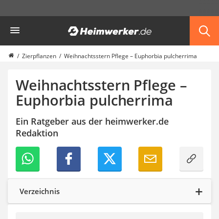
Die beliebtesten Vergleiche nach Kategorie
Heimwerker
Garten
Akku-Laubsauger
Faltpavillon
Zierpflanzen
Weihnachtsstern Pflege – Euphorbia pulcherrima
Motorhacke
Schlauchtrommel
Weihnachtsstern Pflege –
Solar-Lichterkette außen
Euphorbia pulcherrima
Teleskopleiter
Ameisengift
Ein Ratgeber aus der heimwerker.de
Pavillon
Redaktion
Sichtschutzstreifen
Akku-Laubbläser
Akku-Vertikutierer
Koifutter
Kassettenmarkise
Bosch-Heckenschere
Verzeichnis
Stihl-Laubbläser
Minidumper