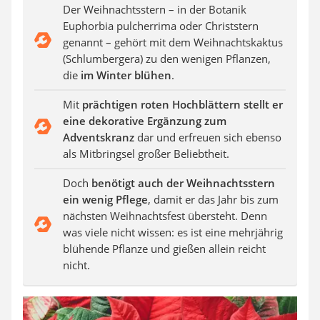
Auffahrrampe
Der Weihnachtsstern – in der Botanik
Euphorbia pulcherrima oder Christstern
genannt – gehört mit dem Weihnachtskaktus
(Schlumbergera) zu den wenigen Pflanzen,
die
im Winter blühen
.
Mit
prächtigen roten Hochblättern stellt er
eine dekorative Ergänzung zum
Adventskranz
dar und erfreuen sich ebenso
als Mitbringsel großer Beliebtheit.
Doch
benötigt auch der Weihnachtsstern
ein wenig Pflege
, damit er das Jahr bis zum
nächsten Weihnachtsfest übersteht. Denn
was viele nicht wissen: es ist eine mehrjährig
blühende Pflanze und gießen allein reicht
nicht.