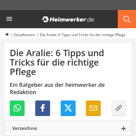
Die beliebtesten Vergleiche nach Kategorie
Heimwerker
Garten
Akku-Laubsauger
Faltpavillon
Zierpflanzen
Die Aralie: 6 Tipps und Tricks für die richtige Pflege
Motorhacke
Schlauchtrommel
Die Aralie: 6 Tipps und
Solar-Lichterkette außen
Tricks für die richtige
Teleskopleiter
Pflege
Ameisengift
Pavillon
Sichtschutzstreifen
Ein Ratgeber aus der heimwerker.de
Akku-Laubbläser
Redaktion
Akku-Vertikutierer
Koifutter
Kassettenmarkise
Bosch-Heckenschere
Stihl-Laubbläser
Verzeichnis
Minidumper