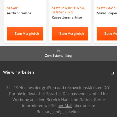
GARAGE
GARTENEINRICHTUNG &
GARTENMASC
ÜBERDACHUNG
Auffahrrampe
Minidumpe
Kassettenmarkise
Zum Vergleich
Zum Vergleich
Zum Ve
Zum Seitenanfang
Wie wir arbeiten
Seit 1996 eines der größten und reichweitenstärksten DIY-
Portale in deutscher Sprache. Das passende Umfeld für
Werbung aus dem Bereich Haus und Garten. Gerne
informieren wir Sie
per Mail
über unsere
Buchungsmöglichkeiten.