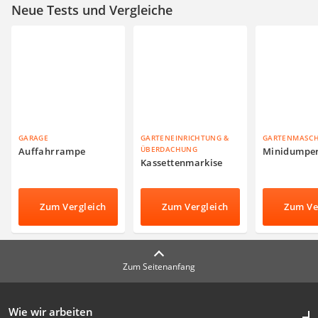
Neue Tests und Vergleiche
GARAGE
GARTENEINRICHTUNG &
GARTENMASC
ÜBERDACHUNG
Auffahrrampe
Minidumpe
Kassettenmarkise
Zum Vergleich
Zum Vergleich
Zum Ve
Zum Seitenanfang
Wie wir arbeiten