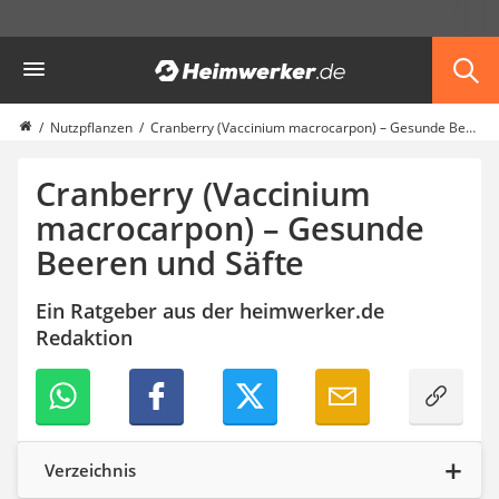
Die beliebtesten Vergleiche nach Kategorie
Heimwerker
Garten
Akku-Laubsauger
Faltpavillon
Nutzpflanzen
Cranberry (Vaccinium macrocarpon) – Gesunde Beeren und Säfte
Motorhacke
Schlauchtrommel
Cranberry (Vaccinium
Solar-Lichterkette außen
macrocarpon) – Gesunde
Teleskopleiter
Beeren und Säfte
Ameisengift
Pavillon
Sichtschutzstreifen
Ein Ratgeber aus der heimwerker.de
Akku-Laubbläser
Redaktion
Akku-Vertikutierer
Koifutter
Kassettenmarkise
Bosch-Heckenschere
Stihl-Laubbläser
Verzeichnis
Minidumper