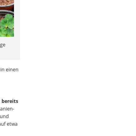
nge
in einen
r
bereits
ranien-
 und
auf etwa