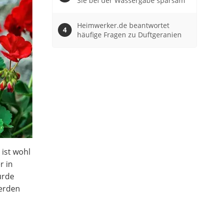
Sie bei der Wassergabe sparsam
Heimwerker.de beantwortet
häufige Fragen zu Duftgeranien
 ist wohl
r in
urde
werden