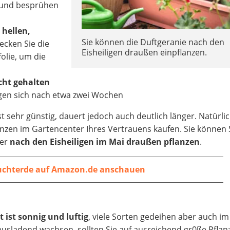
n und besprühen
n
hellen,
Sie können die Duftgeranie nach den
ecken Sie die
Eisheiligen draußen einpflanzen.
olie, um die
cht gehalten
igen sich nach etwa zwei Wochen
 sehr günstig, dauert jedoch auch deutlich länger. Natürli
anzen im Gartencenter Ihres Vertrauens kaufen. Sie können 
der
nach den Eisheiligen im Mai draußen pflanzen
.
chterde auf Amazon.de anschauen
 ist sonnig und luftig
, viele Sorten gedeihen aber auch im
ausladend wachsen, sollten Sie auf ausreichend gr0ße Pfla