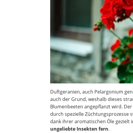
Akku-Vertikutierer
Koifutter
Kassettenmarkise
Bosch-Heckenschere
Stihl-Laubbläser
Minidumper
Auffahrrampe
Duftgeranien, auch Pelargonium ge
auch der Grund, weshalb dieses str
Blumenbeeten angepflanzt wird. Der
durch spezielle Züchtungsprozesse s
dank ihrer aromatischen Öle geziel
ungeliebte Insekten fern
.