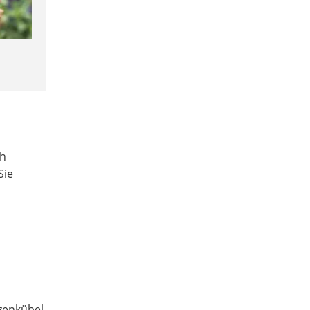
ch
Sie
nzenkübel