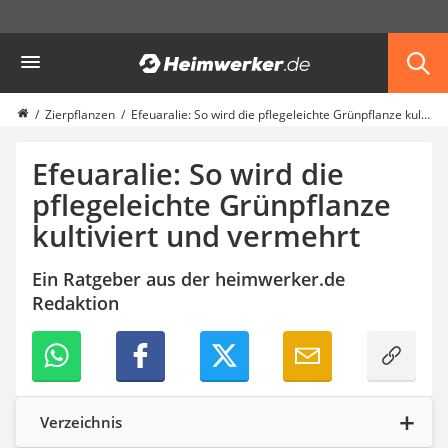
Die beliebtesten Vergleiche nach Kategorie
Heimwerker
Garten
Akku-Laubsauger
Faltpavillon
Zierpflanzen
Efeuaralie: So wird die pflegeleichte Grünpflanze kultiviert und vermehrt
Motorhacke
Schlauchtrommel
Efeuaralie: So wird die
Solar-Lichterkette außen
pflegeleichte Grünpflanze
Teleskopleiter
kultiviert und vermehrt
Ameisengift
Pavillon
Sichtschutzstreifen
Ein Ratgeber aus der heimwerker.de
Akku-Laubbläser
Redaktion
Akku-Vertikutierer
Koifutter
Kassettenmarkise
Bosch-Heckenschere
Stihl-Laubbläser
Verzeichnis
Minidumper