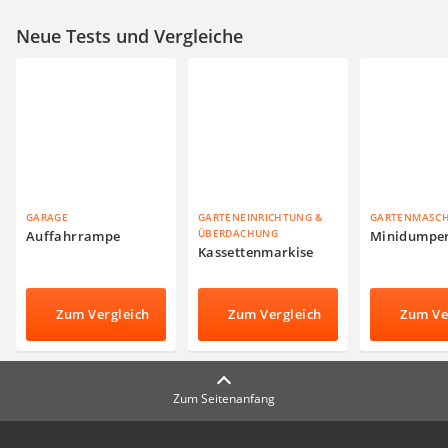
Neue Tests und Vergleiche
GARAGE
GARTENEINRICHTUNG &
GARTENMASC
ÜBERDACHUNG
Auffahrrampe
Minidumpe
Kassettenmarkise
Zum Vergleich
Zum Vergleich
Zum Ve
Zum Seitenanfang