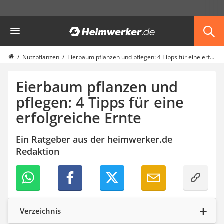
Die beliebtesten Vergleiche nach Kategorie
Heimwerker
Garten
Akku-Laubsauger
Faltpavillon
Nutzpflanzen
Eierbaum pflanzen und pflegen: 4 Tipps für eine erfolgreiche Ernte
Motorhacke
Schlauchtrommel
Eierbaum pflanzen und
Solar-Lichterkette außen
pflegen: 4 Tipps für eine
Teleskopleiter
erfolgreiche Ernte
Ameisengift
Pavillon
Sichtschutzstreifen
Ein Ratgeber aus der heimwerker.de
Akku-Laubbläser
Redaktion
Akku-Vertikutierer
Koifutter
Kassettenmarkise
Bosch-Heckenschere
Stihl-Laubbläser
Verzeichnis
Minidumper