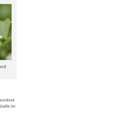
 und
taunässe
Stelle im