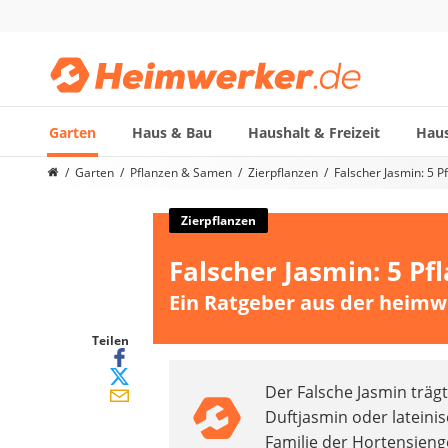
Garten
Haus & Bau
Haushalt & Freizeit
Haus
Die beliebtesten Vergleiche nach Kategorie
Garten
Pflanzen & Samen
Zierpflanzen
Falscher Jasmin: 5 P
Garten
Akku-Laubsauger
Zierpflanzen
Faltpavillon
Falscher Jasmin: 5 Pf
Motorhacke
Schlauchtrommel
Ein Ratgeber aus der heimw
Solar-Lichterkette außen
Teleskopleiter
Teilen
Ameisengift
Der Falsche Jasmin träg
Pavillon
Duftjasmin oder lateini
Sichtschutzstreifen
Familie der Hortensieng
Akku-Laubbläser