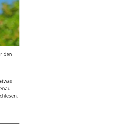
ür den
 etwas
genau
chlesen,