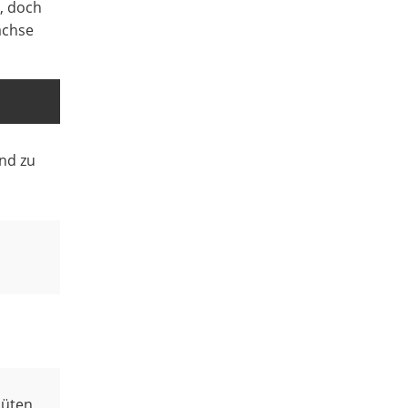
, doch
ächse
nd zu
lüten