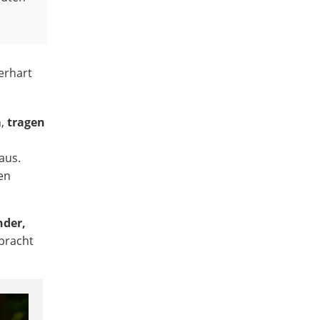
erhart
n,
tragen
aus.
en
nder,
npracht