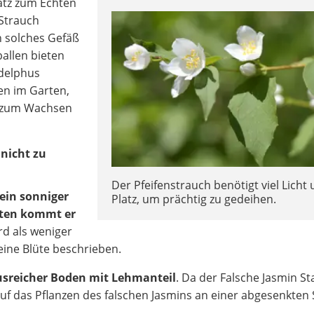
satz zum Echten
 Strauch
 solches Gefäß
allen bieten
adelphus
en im Garten,
 zum Wachsen
 nicht zu
Der Pfeifenstrauch benötigt viel Licht
ein sonniger
Platz, um prächtig zu gedeihen.
tten kommt er
ird als weniger
eine Blüte beschrieben.
sreicher Boden mit Lehmanteil
. Da der Falsche Jasmin S
auf das Pflanzen des falschen Jasmins an einer abgesenkten 