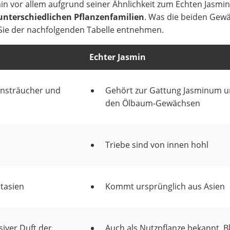
in vor allem aufgrund seiner Ähnlichkeit zum Echten Jasmin
unterschiedlichen Pflanzenfamilien
. Was die beiden Gew
Sie der nachfolgenden Tabelle entnehmen.
Echter Jasmin
ensträucher und
Gehört zur Gattung Jasminum u
den Ölbaum-Gewächsen
Triebe sind von innen hohl
tasien
Kommt ursprünglich aus Asien
siver Duft der
Auch als Nutzpflanze bekannt, B