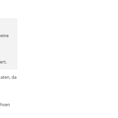
 eine
ert.
raten, da
chsen