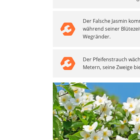
Akku-Vertikutierer
Koifutter
Der Falsche Jasmin kom
Kassettenmarkise
während seiner Blütezeit
Bosch-Heckenschere
Wegränder.
Stihl-Laubbläser
Minidumper
Auffahrrampe
Der Pfeifenstrauch wäch
Metern, seine Zweige b