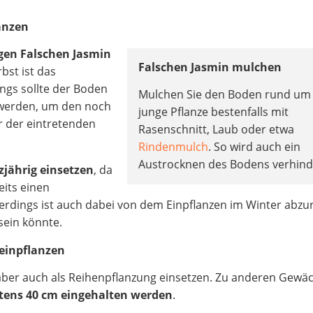
lanzen
ngen Falschen Jasmin
Falschen Jasmin mulchen
rbst ist das
ings sollte der Boden
Mulchen Sie den Boden rund um
 werden, um den noch
junge Pflanze bestenfalls mit
r der eintretenden
Rasenschnitt, Laub oder etwa
Rindenmulch
. So wird auch ein
Austrocknen des Bodens verhind
jährig einsetzen
, da
eits einen
llerdings ist auch dabei von dem Einpflanzen im Winter abzu
sein könnte.
 einpflanzen
 aber auch als Reihenpflanzung einsetzen. Zu anderen Gewä
tens 40 cm eingehalten werden
.