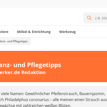
tiere
Möbel & Einrichtung
Werkzeug
flanz- und Pflegetipps
lanz- und Pflegetipps
erker.de Redaktion
t viele Namen: Gewöhnlicher Pfeifenstrauch, Bauernjasmin,
sch Philadelphus coronarius – alle meinen einen Strauch aus
ewächse mit zahlreichen weißen Blüten.