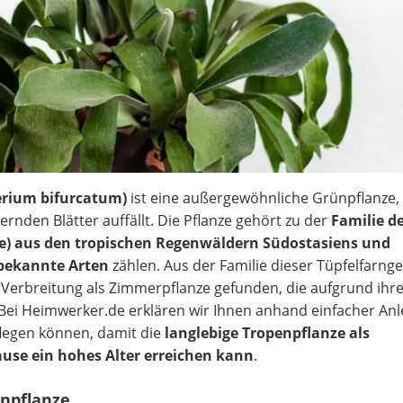
erium bifurcatum)
ist eine außergewöhnliche Grünpflanze, 
rnden Blätter auffällt. Die Pflanze gehört zu der
Familie d
e) aus den tropischen Regenwäldern Südostasiens und
bekannte Arten
zählen. Aus der Familie dieser Tüpfelfarn
 Verbreitung als Zimmerpflanze gefunden, die aufgrund ihr
Bei Heimwerker.de erklären wir Ihnen anhand einfacher An
flegen können, damit die
langlebige Tropenpflanze als
use ein hohes Alter erreichen kann
.
enpflanze