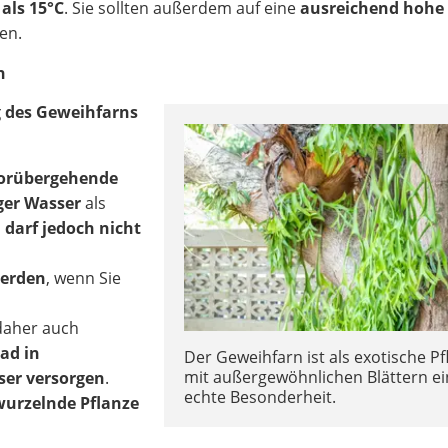
 als 15°C
. Sie sollten außerdem auf eine
ausreichend hohe
en.
n
g des Geweihfarns
vorübergehende
ger Wasser
als
 darf jedoch nicht
werden
, wenn Sie
 daher auch
ad in
Der Geweihfarn ist als exotische Pf
mit außergewöhnlichen Blättern e
r versorgen
.
echte Besonderheit.
wurzelnde Pflanze