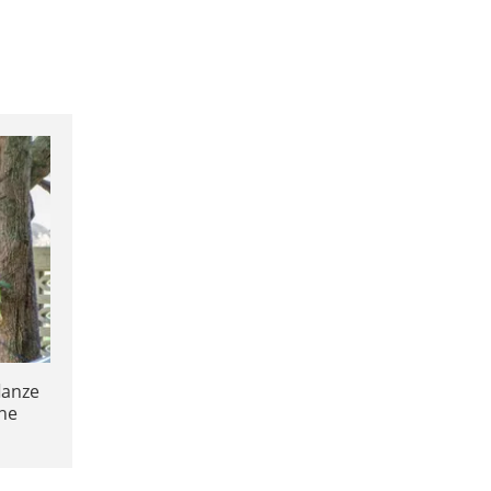
lanze
ine