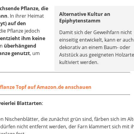
hsende Pflanze, die
Alternative Kultur an
kann
. In ihrer Heimat
Epiphytenstamm
yt) auf den
 die Pflanze jedoch
Damit sich der Geweihfarn nicht
 entzieht ihm keine
einseitig entwickelt, kann er auch
em
überhängend
dekorativ an einem Baum- oder
lanze genutzt
, um
Aststück aus geeigneten Holzart
kultiviert werden.
flanze Topf auf Amazon.de anschauen
eierlei Blattarten
:
n Nischenblätter, die zunächst grün sind, färben sich im Alt
 dürfen nicht entfernt werden, der Farn klammert sich mit 
erlage fest.