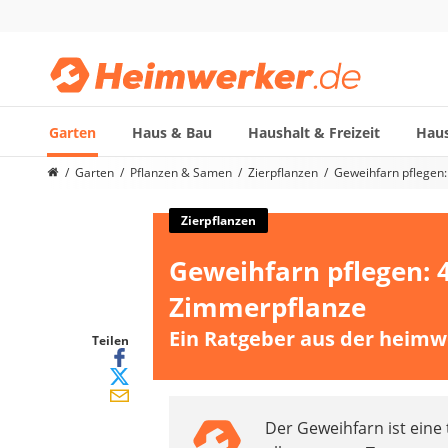
Garten
Haus & Bau
Haushalt & Freizeit
Haus
Die beliebtesten Vergleiche nach Kategorie
Garten
Pflanzen & Samen
Zierpflanzen
Geweihfarn pflegen:
Garten
Akku-Laubsauger
Zierpflanzen
Faltpavillon
Geweihfarn pflegen: 4
Motorhacke
Schlauchtrommel
Zimmerpflanze
Solar-Lichterkette außen
Ein Ratgeber aus der heimw
Teleskopleiter
Teilen
Ameisengift
Pavillon
Sichtschutzstreifen
Der Geweihfarn ist eine
Akku-Laubbläser