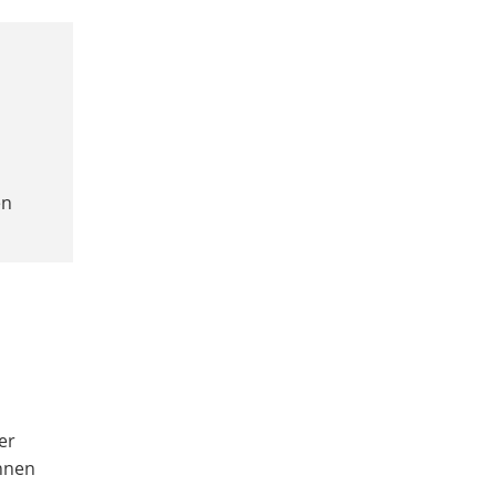
en
er
ihnen