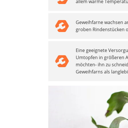
allem warme Temperatur
Akku-Vertikutierer
Koifutter
Kassettenmarkise
Geweihfarne wachsen am
Bosch-Heckenschere
groben Rindenstücken o
Stihl-Laubbläser
Minidumper
Auffahrrampe
Eine geeignete Versorg
Umtopfen in größeren A
möchten- ihn zu schnei
Geweihfarns als langle