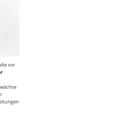
die vor
er
gewächse
er
leitungen