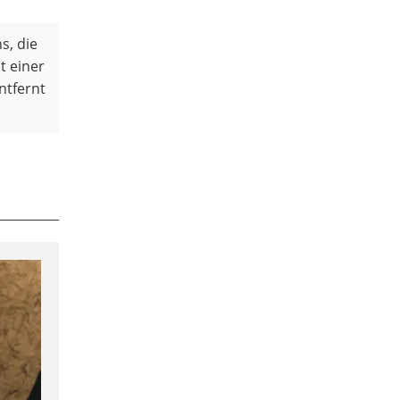
s, die
t einer
ntfernt