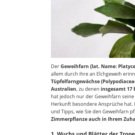
Der
Geweihfarn (lat. Name: Platyc
allem durch ihre an Elchgeweih erinne
Tüpfelfarngewächse (Polypodiacea
Australien
, zu denen
insgesamt 17 
hat jedoch nur der Geweihfarn seine
Herkunft besondere Ansprüche hat. 
und Tipps, wie Sie den Geweihfarn p
Zimmerpflanze auch in Ihrem Zuha
1. Wuchs und Blätter der Trop