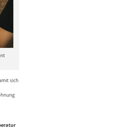
ent
amit sich
Wohnung
peratur