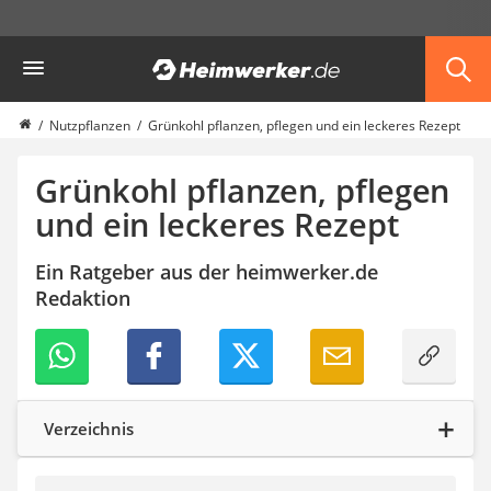
Die beliebtesten Vergleiche nach Kategorie
Heimwerker
Garten
Akku-Laubsauger
Faltpavillon
Nutzpflanzen
Grünkohl pflanzen, pflegen und ein leckeres Rezept
Motorhacke
Schlauchtrommel
Grünkohl pflanzen, pflegen
Solar-Lichterkette außen
und ein leckeres Rezept
Teleskopleiter
Ameisengift
Ein Ratgeber aus der heimwerker.de
Pavillon
Redaktion
Sichtschutzstreifen
Akku-Laubbläser
Akku-Vertikutierer
Koifutter
Kassettenmarkise
Bosch-Heckenschere
Verzeichnis
Stihl-Laubbläser
Minidumper