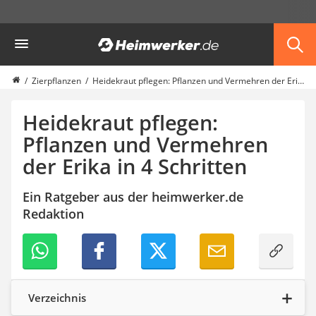
Die beliebtesten Vergleiche nach Kategorie
Heimwerker
Garten
Akku-Laubsauger
Faltpavillon
Zierpflanzen
Heidekraut pflegen: Pflanzen und Vermehren der Erika in 4 Schritten
Motorhacke
Schlauchtrommel
Heidekraut pflegen:
Solar-Lichterkette außen
Pflanzen und Vermehren
Teleskopleiter
der Erika in 4 Schritten
Ameisengift
Pavillon
Sichtschutzstreifen
Ein Ratgeber aus der heimwerker.de
Akku-Laubbläser
Redaktion
Akku-Vertikutierer
Koifutter
Kassettenmarkise
Bosch-Heckenschere
Stihl-Laubbläser
Verzeichnis
Minidumper