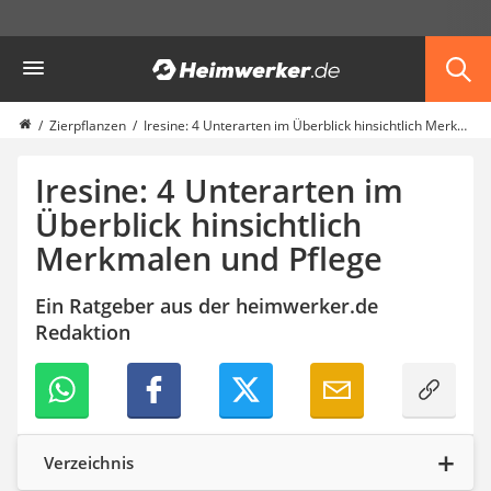
Die beliebtesten Vergleiche nach Kategorie
Heimwerker
Garten
Akku-Laubsauger
Faltpavillon
Zierpflanzen
Iresine: 4 Unterarten im Überblick hinsichtlich Merkmalen und Pflege
Motorhacke
Schlauchtrommel
Iresine: 4 Unterarten im
Solar-Lichterkette außen
Überblick hinsichtlich
Teleskopleiter
Merkmalen und Pflege
Ameisengift
Pavillon
Sichtschutzstreifen
Ein Ratgeber aus der heimwerker.de
Akku-Laubbläser
Redaktion
Akku-Vertikutierer
Koifutter
Kassettenmarkise
Bosch-Heckenschere
Stihl-Laubbläser
Verzeichnis
Minidumper