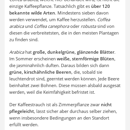
einzige Kaffeepflanze. Tatsächlich gibt es
über 120
bekannte wilde Arten
. Mindestens sieben davon
werden verwendet, um Kaffee herzustellen.
C
offea
arabica
und
Coffea canephora
oder
robusta
sind von
diesen die verbreitetsten, die in den meisten Plantagen
zu finden sind.
Arabica
hat
große, dunkelgrüne, glänzende Blätter
.
Im Sommer erscheinen
weiße, sternförmige Blüten
,
die jasminähnlich duften. Daraus bilden sich dann
grüne, kirschähnliche Beeren
, die, sobald sie
leuchtendrot sind, geerntet werden können. Jede Beere
beinhaltet zwei Bohnen. Diese müssen alsbald ausgesät
werden, weil die Keimfähigkeit befristet ist.
Der Kaffeestrauch ist als Zimmerpflanze zwar
nicht
pflegeleicht
, lässt sicher aber durchaus selber ziehen,
wenn insbesondere Bedingungen an den Standort
erfüllt werden.