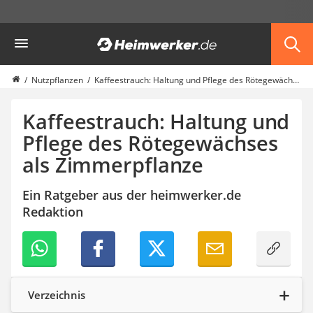
Die beliebtesten Vergleiche nach Kategorie
Heimwerker
Garten
Akku-Laubsauger
Faltpavillon
Nutzpflanzen
Kaffeestrauch: Haltung und Pflege des Rötegewächses als Zimmerpflanze
Motorhacke
Schlauchtrommel
Kaffeestrauch: Haltung und
Solar-Lichterkette außen
Pflege des Rötegewächses
Teleskopleiter
als Zimmerpflanze
Ameisengift
Pavillon
Sichtschutzstreifen
Ein Ratgeber aus der heimwerker.de
Akku-Laubbläser
Redaktion
Akku-Vertikutierer
Koifutter
Kassettenmarkise
Bosch-Heckenschere
Stihl-Laubbläser
Verzeichnis
Minidumper