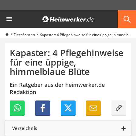
Die beliebtesten Vergleiche nach Kategorie
Heimwerker
Garten
Akku-Laubsauger
Faltpavillon
Zierpflanzen
Kapaster: 4 Pflegehinweise für eine üppige, himmelblaue Blüte
Motorhacke
Schlauchtrommel
Kapaster: 4 Pflegehinweise
Solar-Lichterkette außen
für eine üppige,
Teleskopleiter
himmelblaue Blüte
Ameisengift
Pavillon
Sichtschutzstreifen
Ein Ratgeber aus der heimwerker.de
Akku-Laubbläser
Redaktion
Akku-Vertikutierer
Koifutter
Kassettenmarkise
Bosch-Heckenschere
Stihl-Laubbläser
Verzeichnis
Minidumper