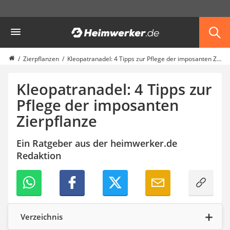
Die beliebtesten Vergleiche nach Kategorie
Heimwerker
Garten
Akku-Laubsauger
Faltpavillon
Zierpflanzen
Kleopatranadel: 4 Tipps zur Pflege der imposanten Zierpflanze
Motorhacke
Schlauchtrommel
Kleopatranadel: 4 Tipps zur
Solar-Lichterkette außen
Pflege der imposanten
Teleskopleiter
Zierpflanze
Ameisengift
Pavillon
Sichtschutzstreifen
Ein Ratgeber aus der heimwerker.de
Akku-Laubbläser
Redaktion
Akku-Vertikutierer
Koifutter
Kassettenmarkise
Bosch-Heckenschere
Stihl-Laubbläser
Verzeichnis
Minidumper