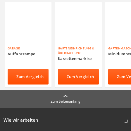
GARAGE
GARTENEINRICHTUNG &
GARTENMASC
ÜBERDACHUNG
Auffahrrampe
Minidumpe
Kassettenmarkise
Zum Vergleich
Zum Vergleich
Zum Ve
Zum Seitenanfang
Wie wir arbeiten