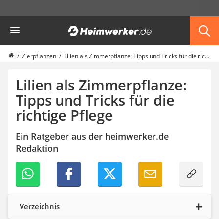
Die beliebtesten Vergleiche nach Kategorie
Heimwerker
Garten
Akku-Laubsauger
Faltpavillon
Zierpflanzen
Lilien als Zimmerpflanze: Tipps und Tricks für die richtige Pflege
Motorhacke
Schlauchtrommel
Lilien als Zimmerpflanze:
Solar-Lichterkette außen
Tipps und Tricks für die
Teleskopleiter
richtige Pflege
Ameisengift
Pavillon
Sichtschutzstreifen
Ein Ratgeber aus der heimwerker.de
Akku-Laubbläser
Redaktion
Akku-Vertikutierer
Koifutter
Kassettenmarkise
Bosch-Heckenschere
Stihl-Laubbläser
Verzeichnis
Minidumper