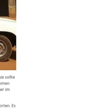
e sollte
ommen
ir im
orten. Es