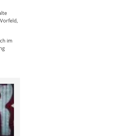
alte
Vorfeld,
uch im
ung