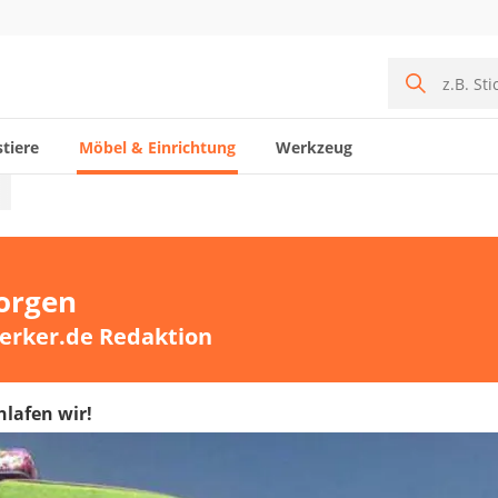
tiere
Möbel & Einrichtung
Werkzeug
sorgen
erker.de Redaktion
hlafen wir!