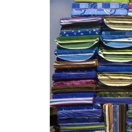
Decke mit Ärmeln
4K-Beamer
Schraubendreher-Set
Sägekettenschärfgerät
Geschirrspüler 45 cm
Fußsack
Steckdosenradio
Seilwinde
Zerkleinerer
Absauganlage