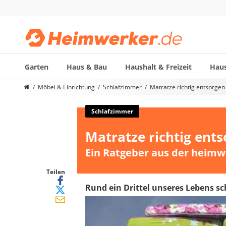
Garten
Haus & Bau
Haushalt & Freizeit
Haus
Die beliebtesten Vergleiche nach Kategorie
Möbel & Einrichtung
Schlafzimmer
Matratze richtig entsorgen
Möbel & Einrichtung
Daunenkissen
Schlafzimmer
Wäscheständer
Matratze richtig ent
Radiowecker
Spülrandloses WC
Ein Ratgeber aus der heimw
Heizdecke
Daunendecken
Teilen
Backofen
Rund ein Drittel unseres Lebens sc
HiFi-Lautsprecher
Samsung-Waschmaschine
LED-Feuchtraumleuchte