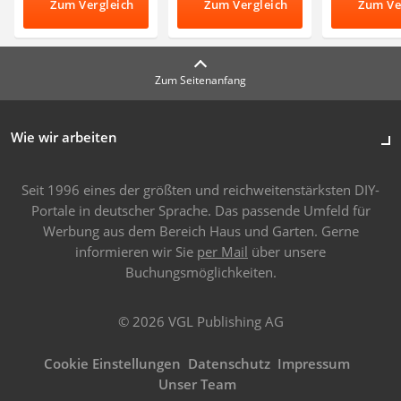
Zum Vergleich
Zum Vergleich
Zum Ve
Zum Seitenanfang
Wie wir arbeiten
Seit 1996 eines der größten und reichweitenstärksten DIY-
Portale in deutscher Sprache. Das passende Umfeld für
Werbung aus dem Bereich Haus und Garten. Gerne
informieren wir Sie
per Mail
über unsere
Buchungsmöglichkeiten.
© 2026 VGL Publishing AG
Cookie Einstellungen
Datenschutz
Impressum
Unser Team