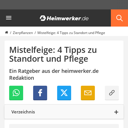
Die beliebtesten Vergleiche nach Kategorie
Heimwerker
Garten
Akku-Laubsauger
Faltpavillon
Zierpflanzen
Mistelfeige: 4 Tipps zu Standort und Pflege
Motorhacke
Schlauchtrommel
Mistelfeige: 4 Tipps zu
Solar-Lichterkette außen
Standort und Pflege
Teleskopleiter
Ameisengift
Ein Ratgeber aus der heimwerker.de
Pavillon
Redaktion
Sichtschutzstreifen
Akku-Laubbläser
Akku-Vertikutierer
Koifutter
Kassettenmarkise
Bosch-Heckenschere
Verzeichnis
Stihl-Laubbläser
Minidumper