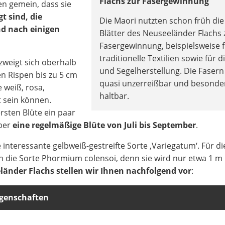
Flachs zur Fasergewinnung
n gemein, dass sie
t sind, die
Die Maori nutzten schon früh die
nd nach einigen
Blätter des Neuseeländer Flachs 
Fasergewinnung, beispielsweise 
traditionelle Textilien sowie für di
zweigt sich oberhalb
und Segelherstellung. Die Fasern
en Rispen bis zu 5 cm
quasi unzerreißbar und besonde
e weiß, rosa,
haltbar.
 sein können.
rsten Blüte ein paar
aber
eine regelmäßige Blüte von Juli bis September
.
 interessante gelbweiß-gestreifte Sorte ‚Variegatum‘. Für di
 die Sorte Phormium colensoi, denn sie wird nur etwa 1 m
länder Flachs stellen wir Ihnen nachfolgend vor
:
igenschaften