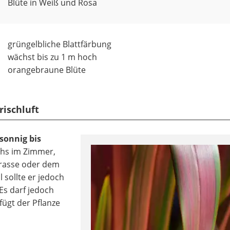
Blüte in Weiß und Rosa
grüngelbliche Blattfärbung
wächst bis zu 1 m hoch
orangebraune Blüte
rischluft
 sonnig bis
chs im Zimmer,
rrasse oder dem
 sollte er jedoch
 Es darf jedoch
fügt der Pflanze