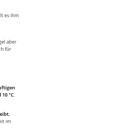
hlt es ihm
gel aber
ch für
uftigen
 10 °C
.
eibt
,
eit im