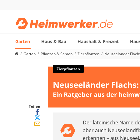
Garten
Haus & Bau
Haushalt & Freizeit
Haus
Die beliebtesten Vergleiche nach Kategorie
Garten
Pflanzen & Samen
Zierpflanzen
Neuseeländer Flachs
Garten
Akku-Laubsauger
Zierpflanzen
Faltpavillon
Neuseeländer Flachs:
Motorhacke
Schlauchtrommel
Ein Ratgeber aus der heimw
Solar-Lichterkette außen
Teleskopleiter
Teilen
Ameisengift
Der lateinische Name d
Pavillon
aber auch Neuseelandf
Sichtschutzstreifen
erkennen – aus Neuseel
Akku-Laubbläser