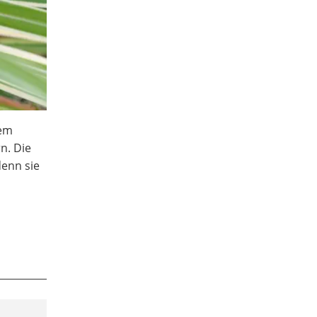
hem
n. Die
denn sie