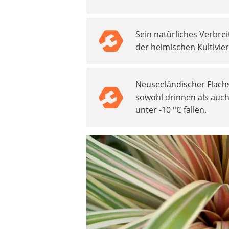
Akku-Vertikutierer
Koifutter
Sein natürliches Verbre
Kassettenmarkise
der heimischen Kultivie
Bosch-Heckenschere
Stihl-Laubbläser
Minidumper
Neuseeländischer Flach
Auffahrrampe
sowohl drinnen als auc
unter -10 °C fallen.