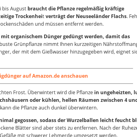
 bis August
braucht die Pflanze regelmäßig kräftige
eitige Trockenhei
t
verträgt der Neuseeländer Flachs
. Fe
 Trockenschäden und müssen entfernt werden.
g
mit organischem Dünger gedüngt werden, damit das
obuste Grünpflanze nimmt Ihnen kurzzeitigen Nährstoffman
ünger, der mit dem Gießwasser hinzugegeben wird, eignet si
sigdünger auf Amazon.de anschauen
chten Frost. Überwintert wird die Pflanze
in ungeheizten, l
ächshäusern oder kühlen, hellen Räumen zwischen 4 und
, kann die Pflanze auch dunkel überwintern.
imal gegossen, sodass der Wurzelballen leicht feucht bl
ockene Blätter sind aber stets zu entfernen. Nach der Ruhez
re Gefäße mit schwerer Lehmerde umgesetzt werden.