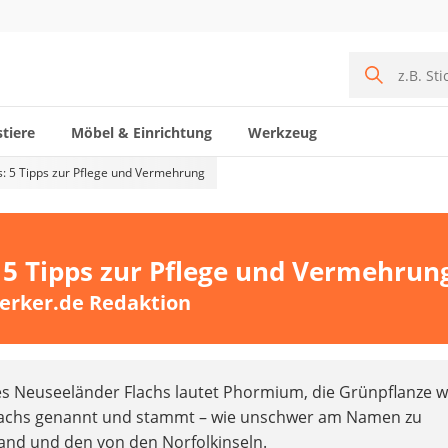
tiere
Möbel & Einrichtung
Werkzeug
: 5 Tipps zur Pflege und Vermehrung
 5 Tipps zur Pflege und Vermehrun
erker.de Redaktion
es Neuseeländer Flachs lautet Phormium, die Grünpflanze w
lachs genannt und stammt – wie unschwer am Namen zu
and und den von den Norfolkinseln.