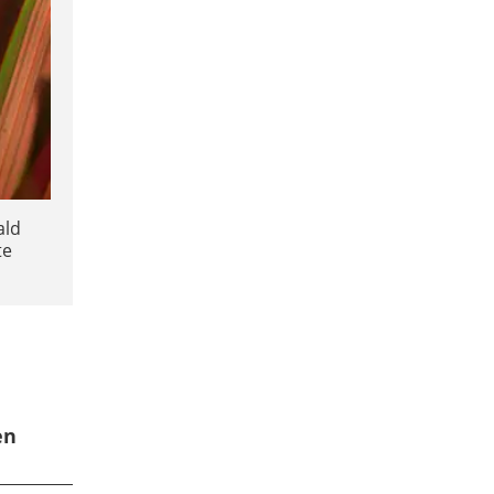
ald
te
en