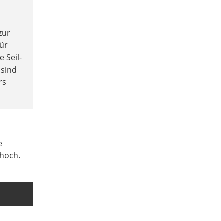
zur
für
e Seil-
 sind
rs
e
 hoch.