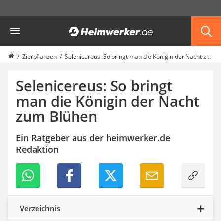
Die beliebtesten Vergleiche nach Kategorie
Heimwerker
Garten
Akku-Laubsauger
Faltpavillon
Zierpflanzen
Selenicereus: So bringt man die Königin der Nacht zum Blühen
Motorhacke
Schlauchtrommel
Selenicereus: So bringt
Solar-Lichterkette außen
man die Königin der Nacht
Teleskopleiter
zum Blühen
Ameisengift
Pavillon
Sichtschutzstreifen
Ein Ratgeber aus der heimwerker.de
Akku-Laubbläser
Redaktion
Akku-Vertikutierer
Koifutter
Kassettenmarkise
Bosch-Heckenschere
Stihl-Laubbläser
Verzeichnis
Minidumper