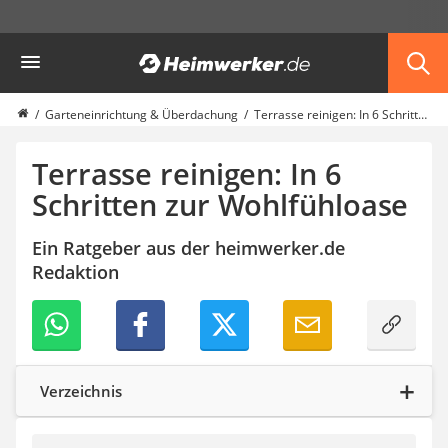
Die beliebtesten Vergleiche nach Kategorie
Heimwerker
Garten
Akku-Laubsauger
Faltpavillon
Garteneinrichtung & Überdachung
Terrasse reinigen: In 6 Schritten zur Wohlfühloase
Motorhacke
Schlauchtrommel
Terrasse reinigen: In 6
Solar-Lichterkette außen
Schritten zur Wohlfühloase
Teleskopleiter
Ameisengift
Ein Ratgeber aus der heimwerker.de
Pavillon
Redaktion
Sichtschutzstreifen
Akku-Laubbläser
Akku-Vertikutierer
Koifutter
Kassettenmarkise
Bosch-Heckenschere
Verzeichnis
Stihl-Laubbläser
Minidumper