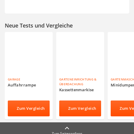
Neue Tests und Vergleiche
GARAGE
GARTENEINRICHTUNG &
GARTENMASC
ÜBERDACHUNG
Auffahrrampe
Minidumpe
Kassettenmarkise
Zum Vergleich
Zum Vergleich
Zum Ve
Zum Seitenanfang