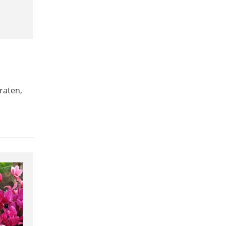
n
raten,