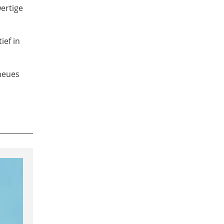
ertige
ief in
neues