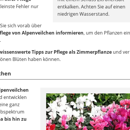
kleinste Fehler nur
entkalken. Achten Sie auf einen
niedrigen Wasserstand.
 Sie sich vorab über
Pflege von Alpenveilchen informieren
, um den Pflanzen ei
.
wissenswerte Tipps zur Pflege als Zimmerpflanze
und ver
chönen Blüten haben können.
lchen
lpenveilchen
 entwicklen
eine ganz
arbspektrum
a bis hin zu