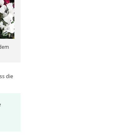
ndem
ss die
e