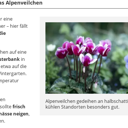
das Alpenveilchen
r eine
 – hier fällt
die
chen auf eine
nsterbank
in
etwa auf die
intergarten.
emperatur
ten
Alpenveilchen gedeihen an halbschatt
sollte
frisch
kühlen Standorten besonders gut.
nässe neigen
,
en.