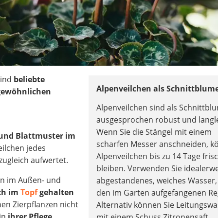
sind
beliebte
Alpenveilchen als Schnittblum
rgewöhnlichen
Alpenveilchen sind als Schnittb
ausgesprochen robust und langl
Wenn Sie die Stängel mit einem
 und Blattmuster im
scharfen Messer anschneiden, k
eilchen jedes
Alpenveilchen bis zu 14 Tage fris
ugleich aufwertet.
bleiben. Verwenden Sie idealerw
en im Außen- und
abgestandenes, weiches Wasser,
ch im
Topf
gehalten
den im Garten aufgefangenen Re
en Zierpflanzen nicht
Alternativ können Sie Leitungsw
in
ihrer Pflege
mit einem Schuss Zitronensaft