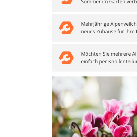
Sommer im Garten verbri
Akku-Vertikutierer
Koifutter
Kassettenmarkise
Mehrjährige Alpenveilc
Bosch-Heckenschere
neues Zuhause für Ihre P
Stihl-Laubbläser
Minidumper
Auffahrrampe
Möchten Sie mehrere Alp
einfach per Knollenteil