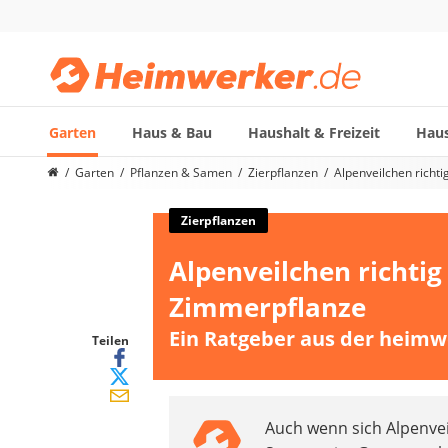
Garten
Haus & Bau
Haushalt & Freizeit
Haus
Die beliebtesten Vergleiche nach Kategorie
Garten
Pflanzen & Samen
Zierpflanzen
Alpenveilchen richti
Garten
Akku-Laubsauger
Zierpflanzen
Faltpavillon
Alpenveilchen richtig 
Motorhacke
Schlauchtrommel
Zimmerpflanze
Solar-Lichterkette außen
Ein Ratgeber aus der heimw
Teleskopleiter
Teilen
Ameisengift
Pavillon
Sichtschutzstreifen
Auch wenn sich Alpenveil
Akku-Laubbläser