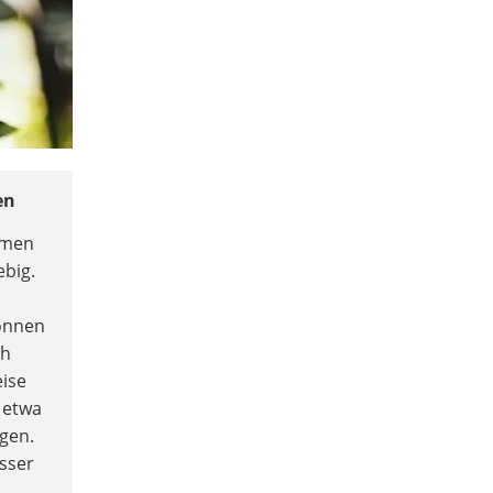
en
lumen
ebig.
önnen
ch
eise
 etwa
gen.
asser