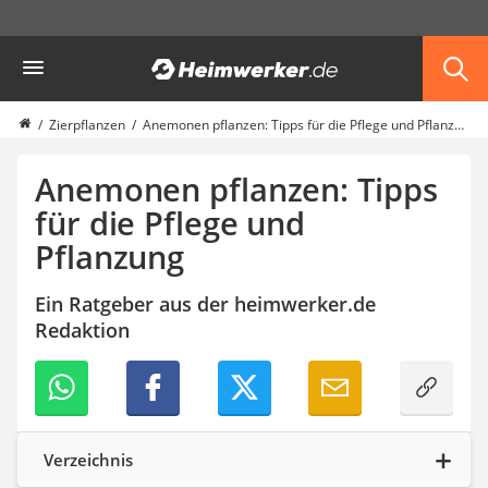
Die beliebtesten Vergleiche nach Kategorie
Heimwerker
Garten
Akku-Laubsauger
Faltpavillon
Zierpflanzen
Anemonen pflanzen: Tipps für die Pflege und Pflanzung
Motorhacke
Schlauchtrommel
Anemonen pflanzen: Tipps
Solar-Lichterkette außen
für die Pflege und
Teleskopleiter
Pflanzung
Ameisengift
Pavillon
Sichtschutzstreifen
Ein Ratgeber aus der heimwerker.de
Akku-Laubbläser
Redaktion
Akku-Vertikutierer
Koifutter
Kassettenmarkise
Bosch-Heckenschere
Stihl-Laubbläser
Verzeichnis
Minidumper