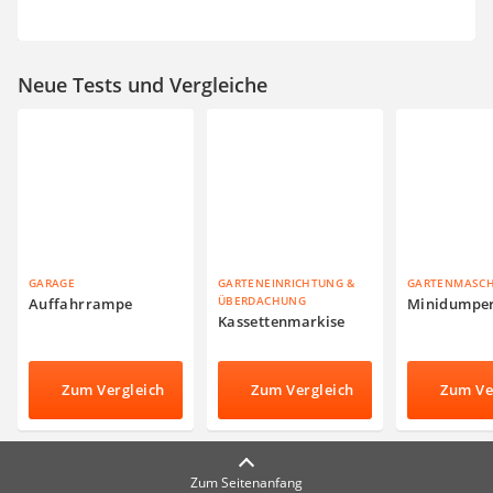
Neue Tests und Vergleiche
GARAGE
GARTENEINRICHTUNG &
GARTENMASC
ÜBERDACHUNG
Auffahrrampe
Minidumpe
Kassettenmarkise
Zum Vergleich
Zum Vergleich
Zum Ve
Zum Seitenanfang