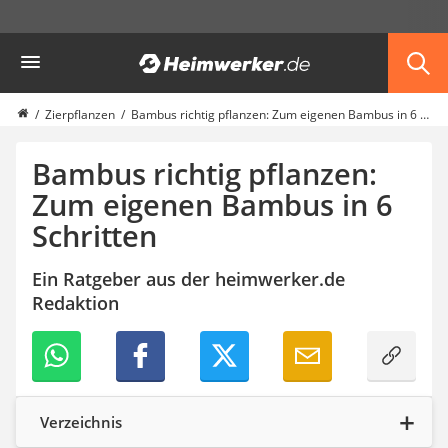
Die beliebtesten Vergleiche nach Kategorie
Heimwerker
Garten
Akku-Laubsauger
Faltpavillon
Zierpflanzen
Bambus richtig pflanzen: Zum eigenen Bambus in 6 Schritten
Motorhacke
Schlauchtrommel
Bambus richtig pflanzen:
Solar-Lichterkette außen
Zum eigenen Bambus in 6
Teleskopleiter
Schritten
Ameisengift
Pavillon
Sichtschutzstreifen
Ein Ratgeber aus der heimwerker.de
Akku-Laubbläser
Redaktion
Akku-Vertikutierer
Koifutter
Kassettenmarkise
Bosch-Heckenschere
Stihl-Laubbläser
Verzeichnis
Minidumper