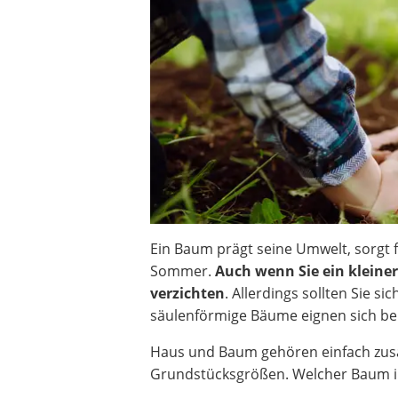
Akku-Vertikutierer
Koifutter
Kassettenmarkise
Bosch-Heckenschere
Stihl-Laubbläser
Minidumper
Auffahrrampe
Ein Baum prägt seine Umwelt, sorgt f
Sommer.
Auch wenn Sie ein kleine
verzichten
. Allerdings sollten Sie 
säulenförmige Bäume eignen sich be
Haus und Baum gehören einfach zusa
Grundstücksgrößen. Welcher Baum in 