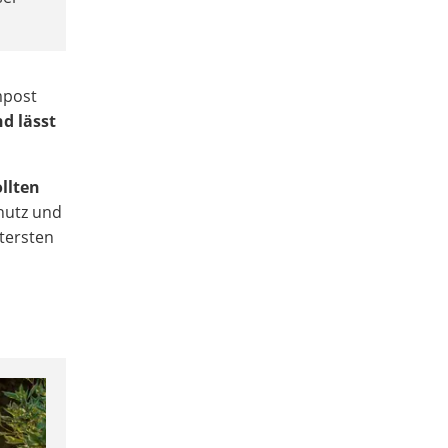
mpost
d lässt
llten
chutz und
tersten