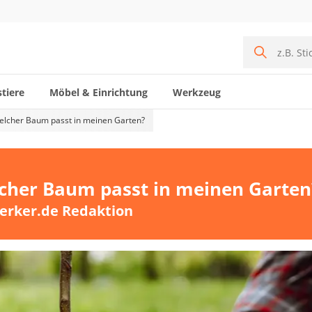
tiere
Möbel & Einrichtung
Werkzeug
elcher Baum passt in meinen Garten?
cher Baum passt in meinen Garten
erker.de Redaktion