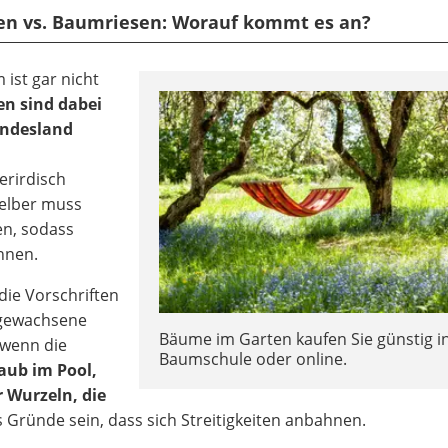
ten vs. Baumriesen: Worauf kommt es an?
ist gar nicht
en sind dabei
undesland
erirdisch
selber muss
en, sodass
nnen.
 die Vorschriften
hgewachsene
Bäume im Garten kaufen Sie günstig in
 wenn die
Baumschule oder online.
aub im Pool,
 Wurzeln, die
s Gründe sein, dass sich Streitigkeiten anbahnen.