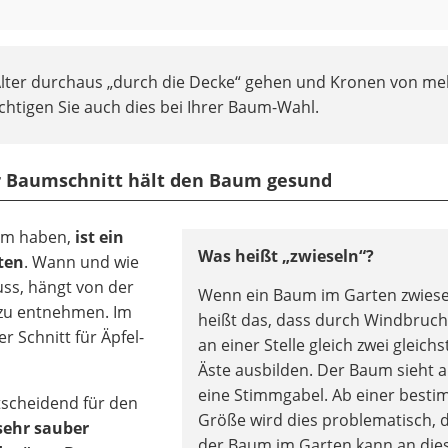
lter durchaus „durch die Decke“ gehen und Kronen von meh
ichtigen Sie auch dies bei Ihrer Baum-Wahl.
er Baumschnitt hält den Baum gesund
um haben,
ist ein
Was heißt „zwieseln“?
ten
. Wann und wie
ss, hängt von der
Wenn ein Baum im Garten zwiese
g zu entnehmen. Im
heißt das, dass durch Windbruch
r Schnitt für Äpfel-
an einer Stelle gleich zwei gleich
Äste ausbilden. Der Baum sieht 
eine Stimmgabel. Ab einer best
ntscheidend für den
Größe wird dies problematisch, 
sehr sauber
der Baum im Garten kann an die