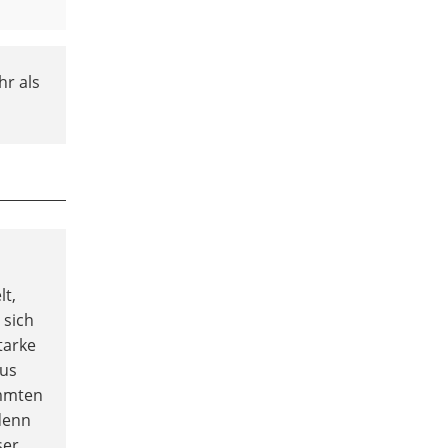
r als
lt,
 sich
starke
aus
immten
denn
ser