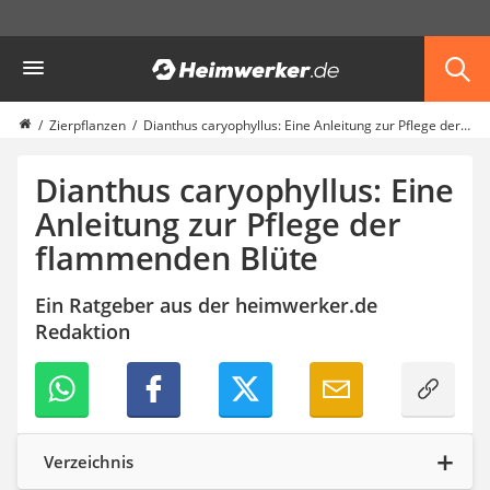
Die beliebtesten Vergleiche nach Kategorie
Heimwerker
Garten
Akku-Laubsauger
Faltpavillon
Zierpflanzen
Dianthus caryophyllus: Eine Anleitung zur Pflege der flammenden Blüte
Motorhacke
Schlauchtrommel
Dianthus caryophyllus: Eine
Solar-Lichterkette außen
Anleitung zur Pflege der
Teleskopleiter
flammenden Blüte
Ameisengift
Pavillon
Sichtschutzstreifen
Ein Ratgeber aus der heimwerker.de
Akku-Laubbläser
Redaktion
Akku-Vertikutierer
Koifutter
Kassettenmarkise
Bosch-Heckenschere
Stihl-Laubbläser
Verzeichnis
Minidumper