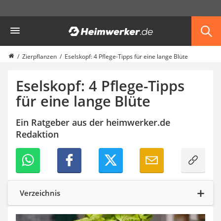
Die beliebtesten Vergleiche nach Kategorie
Heimwerker
Garten
Akku-Laubsauger
Faltpavillon
Zierpflanzen
Eselskopf: 4 Pflege-Tipps für eine lange Blüte
Motorhacke
Schlauchtrommel
Eselskopf: 4 Pflege-Tipps
Solar-Lichterkette außen
für eine lange Blüte
Teleskopleiter
Ameisengift
Ein Ratgeber aus der heimwerker.de
Pavillon
Redaktion
Sichtschutzstreifen
Akku-Laubbläser
Akku-Vertikutierer
Koifutter
Kassettenmarkise
Bosch-Heckenschere
Verzeichnis
Stihl-Laubbläser
Minidumper