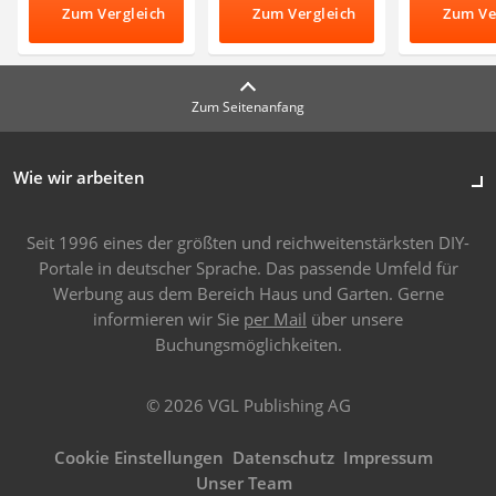
Zum Vergleich
Zum Vergleich
Zum Ve
Zum Seitenanfang
Wie wir arbeiten
Seit 1996 eines der größten und reichweitenstärksten DIY-
Portale in deutscher Sprache. Das passende Umfeld für
Werbung aus dem Bereich Haus und Garten. Gerne
informieren wir Sie
per Mail
über unsere
Buchungsmöglichkeiten.
© 2026 VGL Publishing AG
Cookie Einstellungen
Datenschutz
Impressum
Unser Team