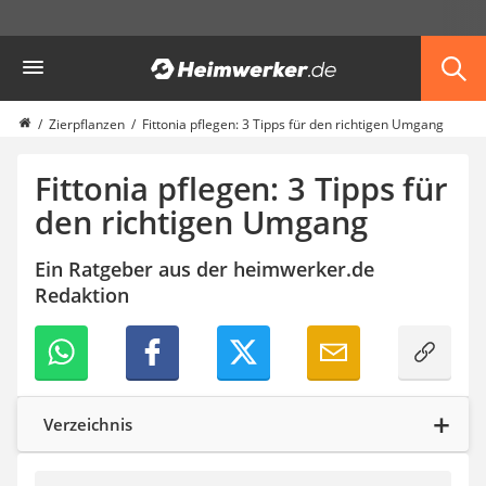
Die beliebtesten Vergleiche nach Kategorie
Heimwerker
Garten
Akku-Laubsauger
Faltpavillon
Zierpflanzen
Fittonia pflegen: 3 Tipps für den richtigen Umgang
Motorhacke
Schlauchtrommel
Fittonia pflegen: 3 Tipps für
Solar-Lichterkette außen
den richtigen Umgang
Teleskopleiter
Ameisengift
Ein Ratgeber aus der heimwerker.de
Pavillon
Redaktion
Sichtschutzstreifen
Akku-Laubbläser
Akku-Vertikutierer
Koifutter
Kassettenmarkise
Bosch-Heckenschere
Verzeichnis
Stihl-Laubbläser
Minidumper