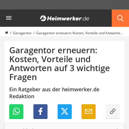
Die beliebtesten Vergleiche nach Kategorie
Heimwerker
Garten
Akku-Laubsauger
Faltpavillon
Garagentor
Garagentor erneuern: Kosten, Vorteile und Antworten auf 3 wichtige Fragen
Motorhacke
Schlauchtrommel
Garagentor erneuern:
Solar-Lichterkette außen
Kosten, Vorteile und
Teleskopleiter
Antworten auf 3 wichtige
Ameisengift
Pavillon
Fragen
Sichtschutzstreifen
Akku-Laubbläser
Ein Ratgeber aus der heimwerker.de
Akku-Vertikutierer
Redaktion
Koifutter
Kassettenmarkise
Bosch-Heckenschere
Stihl-Laubbläser
Minidumper